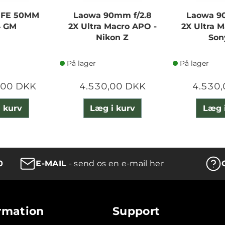
 FE 50MM
Laowa 90mm f/2.8
Laowa 9
4 GM
2X Ultra Macro APO -
2X Ultra 
Nikon Z
Son
På lager
På lager
,00 DKK
4.530,00 DKK
4.530
 kurv
Læg i kurv
Læg 
0
E-MAIL
- send os en e-mail her
rmation
Support