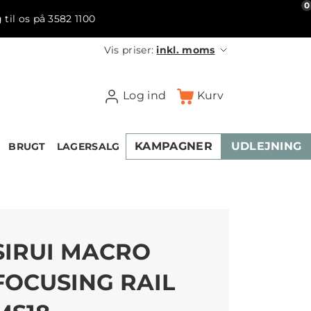
0
 til os på 3582 1100
Vis priser:
inkl. moms
Log ind
Kurv
KAMPAGNER
UDLEJNING
BRUGT
LAGERSALG
SIRUI MACRO
FOCUSING RAIL