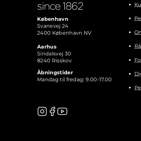
Ku
Pe
København
Svanevej 24
Om
2400 København NV
Rå
Aarhus
Sindalsvej 30
Fo
8240 Risskov
Åbningstider
Di
Mandag til fredag: 9.00-17.00
Pe
Kontakt