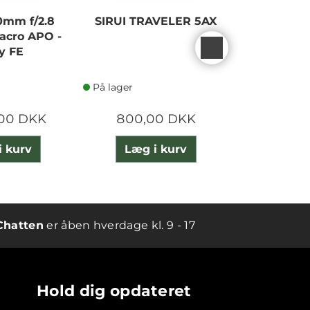
0mm f/2.8
SIRUI TRAVELER 5AX
SONY (E
Macro APO -
F/1
y FE
På lager
På lager
,00 DKK
800,00 DKK
9.945
i kurv
Læg i kurv
Læg 
Chatten
er åben hverdage kl. 9 - 17
Hold dig opdateret