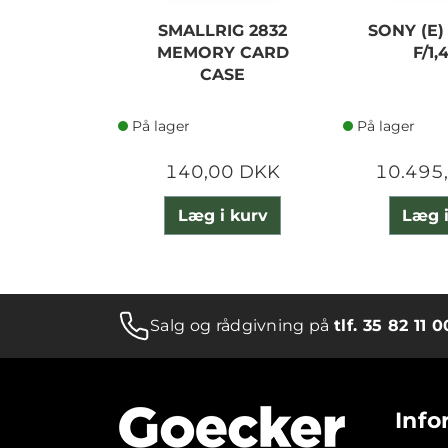
SMALLRIG 2832
SONY (E)
MEMORY CARD
F/1,
CASE
På lager
På lager
140,00 DKK
10.495
Læg i kurv
Læg i
Salg og rådgivning på
tlf. 35 82 11 0
Info