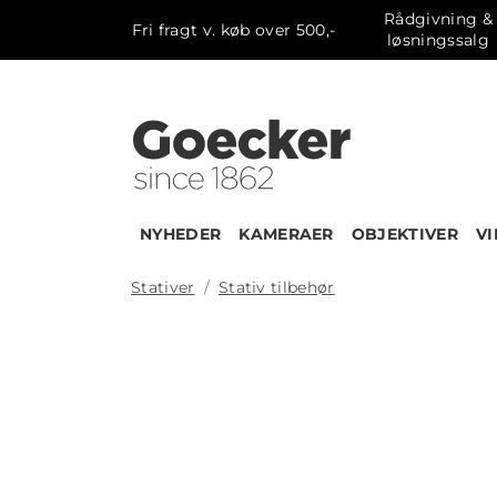
Rådgivning &
Fri fragt v. køb over 500,-
løsningssalg
NYHEDER
KAMERAER
OBJEKTIVER
V
Stativer
Stativ tilbehør