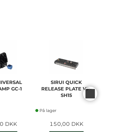
NIVERSAL
SIRUI QUICK
Sirui Ca
AMP GC-1
RELEASE PLATE VP-
Short Tu
SH15
SV
På lager
På lager
00 DKK
150,00 DKK
550,