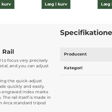
 kurv
Læg i kurv
Læg 
Specifikatione
 Rail
Producent
 to focus very precisely
total, and you can adjust
Kategori
ing the quick-adjust
de quickly and easily.
th engraved index marks
 The rail itself is made in
 an Arca standard tripod