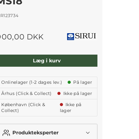
MS18
IR123734
900,00 DKK
Læg i kurv
Onlinelager (1-2 dages lev.)
På lager
Århus (Click & Collect)
Ikke på lager
København (Click &
Ikke på
Collect)
lager
Produkteksperter