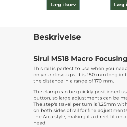
Læg i kurv
Læg i
Beskrivelse
Sirui MS18 Macro Focusing
This rail is perfect to use when you need
on your close-ups. It is 180 mm long in 
the distance in a range of 170 mm.
The clamp can be quickly positioned us
button, so large adjustments can be ma
The step's travel per turn is 1.25mm wi
on both sides of rail for fine adjustments.
the Arca style, making it a direct fit on
head.