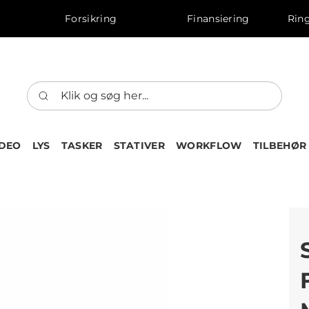
Forsikring
Finansiering
Ring
IDEO
LYS
TASKER
STATIVER
WORKFLOW
TILBEHØR