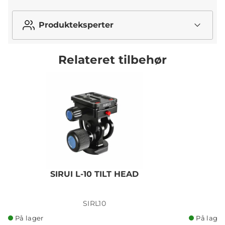
Produkteksperter
Relateret tilbehør
SIRUI L-10 TILT HEAD
S
SIRL10
På lager
På lager