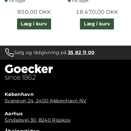
På lager
På lager
850,00 DKK
18.470,00 DKK
Læg i kurv
Læg i kurv
Salg og rådgivning på
35 82 11 00
København
Svanevej 24, 2400 København NV
Aarhus
Sindalsvej 30, 8240 Risskov