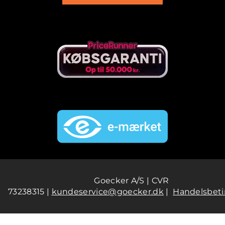
Goecker A/S | CVR
73238315 |
kundeservice@goecker.dk
|
Handelsbeti