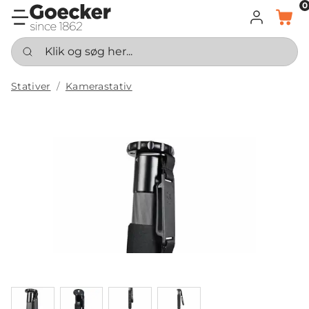
0
LOG IND
KURV
Klik og søg her...
Stativer
Kamerastativ