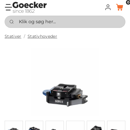
0
LOG IND
KURV
Klik og søg her...
Stativer
Stativhoveder