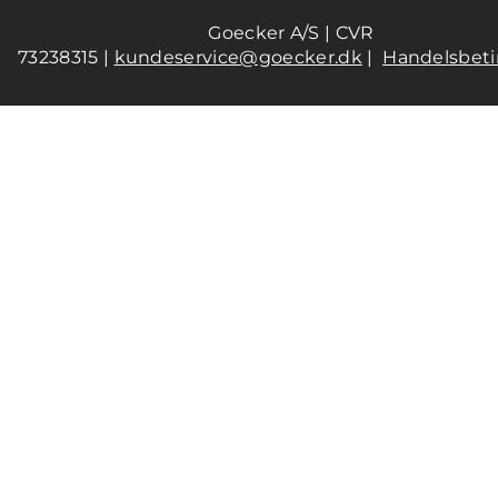
Goecker A/S | CVR
73238315 |
kundeservice@goecker.dk
|
Handelsbeti