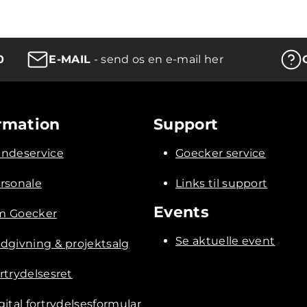
0
E-MAIL
- send os en e-mail her
rmation
Support
ndeservice
Goecker service
rsonale
Links til support
Events
 Goecker
Se aktuelle event
dgivning & projektsalg
rtrydelsesret
gital fortrydelsesformular