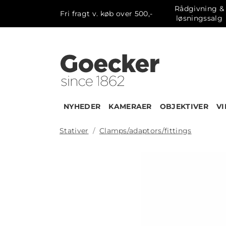
Rådgivning &
Fri fragt v. køb over 500,-
løsningssalg
NYHEDER
KAMERAER
OBJEKTIVER
V
Stativer
Clamps/adaptors/fittings