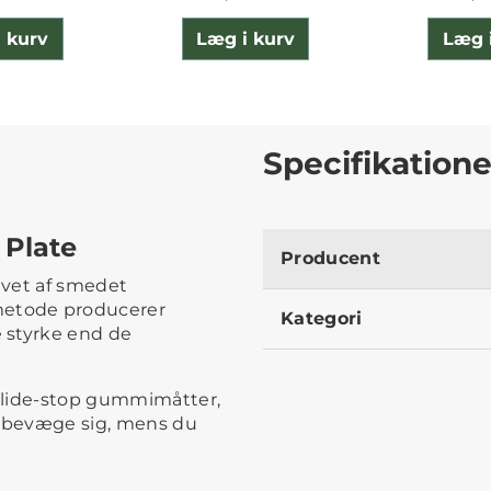
 kurv
Læg i kurv
Læg 
Specifikatione
 Plate
Producent
lavet af smedet
etode producerer
Kategori
 styrke end de
slide-stop gummimåtter,
t bevæge sig, mens du