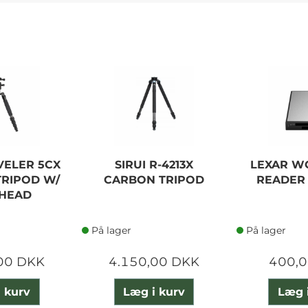
VELER 5CX
SIRUI R-4213X
LEXAR 
RIPOD W/
CARBON TRIPOD
READER
HEAD
På lager
På lager
00 DKK
4.150,00 DKK
400,
 kurv
Læg i kurv
Læg 