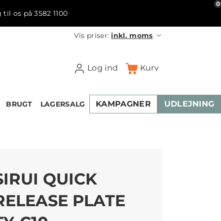
0
 til os på 3582 1100
Vis priser:
inkl. moms
Log ind
Kurv
KAMPAGNER
UDLEJNING
BRUGT
LAGERSALG
SIRUI QUICK
RELEASE PLATE