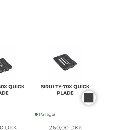
-50X QUICK
SIRUI TY-70X QUICK
SIRUI
ADE
PLADE
RELEASE 
1
På lager
På lager
00 DKK
260,00 DKK
420,