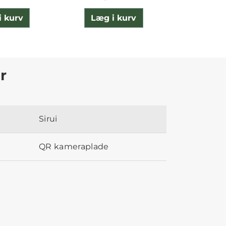
i kurv
Læg i kurv
Læg 
r
Sirui
QR kameraplade