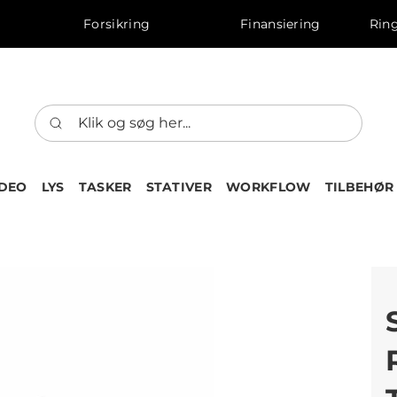
Forsikring
Finansiering
Ring
IDEO
LYS
TASKER
STATIVER
WORKFLOW
TILBEHØR