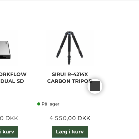
NEW
WORKFLOW
SIRUI R-4214X
SONY BC-
 DUAL SD
CARBON TRIPOD
CHARGER
SA100 
På lager
På lager
00 DKK
4.550,00 DKK
1.100
i kurv
Læg i kurv
Læg 