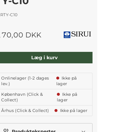
TY-C10
IRTY-C10
170,00 DKK
Læg i kurv
Onlinelager (1-2 dages
Ikke på
lev.)
lager
København (Click &
Ikke på
Collect)
lager
Århus (Click & Collect)
Ikke på lager
Produkteksperter