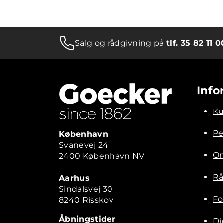
Salg og rådgivning på
tlf. 35 82 11 0
Info
Ku
Pe
København
Svanevej 24
Om
2400 København NV
Rå
Aarhus
Sindalsvej 30
Fo
8240 Risskov
Åbningstider
Di