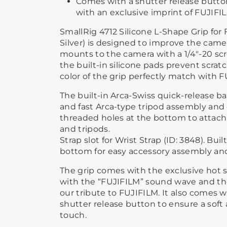
Comes with a shutter release butto
with an exclusive imprint of FUJIFI
SmallRig 4712 Silicone L-Shape Grip for
Silver) is designed to improve the came
mounts to the camera with a 1/4"-20 sc
the built-in silicone pads prevent scrat
color of the grip perfectly match with 
The built-in Arca-Swiss quick-release ba
and fast Arca-type tripod assembly and 
threaded holes at the bottom to attach
and tripods.
Strap slot for Wrist Strap (ID: 3848). Bui
bottom for easy accessory assembly an
The grip comes with the exclusive hot 
with the “FUJIFILM” sound wave and the
our tribute to FUJIFILM. It also comes w
shutter release button to ensure a soft
touch.