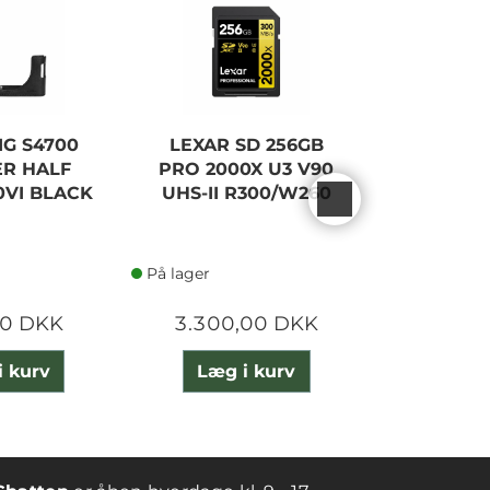
IG S4700
LEXAR SD 256GB
CANON
ER HALF
PRO 2000X U3 V90
ADAPTE
0VI BLACK
UHS-II R300/W260
På lager
På lager
00 DKK
3.300,00 DKK
745,
i kurv
Læg i kurv
Læg 