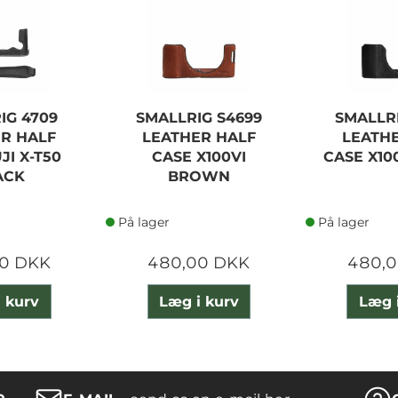
IG 4709
SMALLRIG S4699
SMALLR
R HALF
LEATHER HALF
LEATH
JI X-T50
CASE X100VI
CASE X10
ACK
BROWN
På lager
På lager
0 DKK
480,00 DKK
480,
 kurv
Læg i kurv
Læg 