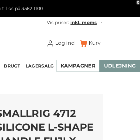
0
 til os på 3582 1100
Vis priser:
inkl. moms
Log ind
Kurv
KAMPAGNER
UDLEJNING
BRUGT
LAGERSALG
SMALLRIG 4712
SILICONE L-SHAPE