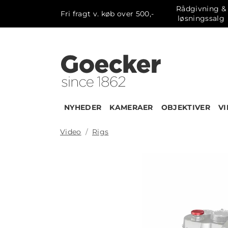
Rådgivning &
Fri fragt v. køb over 500,-
løsningssalg
NYHEDER
KAMERAER
OBJEKTIVER
V
Video
Rigs