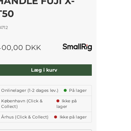
HANDLE FUJI X-
T50
4712
400,00 DKK
Læg i kurv
Onlinelager (1-2 dages lev.)
På lager
København (Click &
Ikke på
Collect)
lager
Århus (Click & Collect)
Ikke på lager