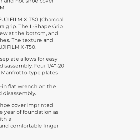
n and hot shoe cover
LM
 FUJIFILM X-T50 (Charcoal
ra grip. The L-Shape Grip
rew at the bottom, and
ches. The texture and
FUJIFILM X-T50.
seplate allows for easy
disassembly. Four 1/4"-20
 Manfrotto-type plates
lt-in flat wrench on the
d disassembly.
shoe cover imprinted
 year of foundation as
ith a
 and comfortable finger