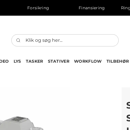
Forsikring
Finansiering
Ring
IDEO
LYS
TASKER
STATIVER
WORKFLOW
TILBEHØR