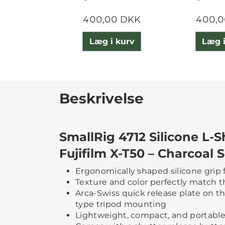
400,00 DKK
400,0
Læg i kurv
Læg i
Beskrivelse
SmallRig 4712 Silicone L-S
Fujifilm X-T50 – Charcoal S
Ergonomically shaped silicone grip f
Texture and color perfectly match 
Arca-Swiss quick release plate on t
type tripod mounting
Lightweight, compact, and portable,