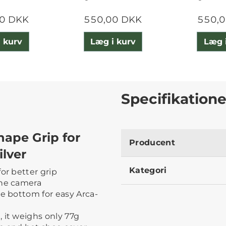
0 DKK
550,00 DKK
550,
 kurv
Læg i kurv
Læg 
Specifikatione
hape Grip for
Producent
ilver
Kategori
or better grip
the camera
he bottom for easy Arca-
 it weighs only 77g