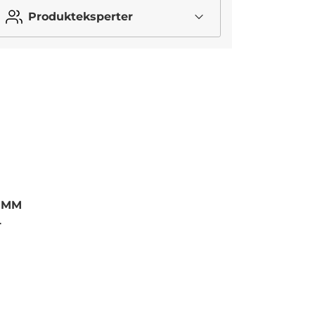
Produkteksperter
45MM
L