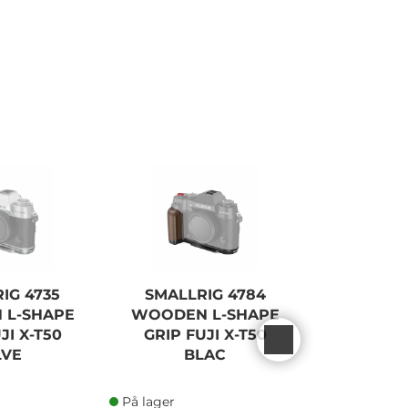
IG 4735
SMALLRIG 4784
SMALLR
 L-SHAPE
WOODEN L-SHAPE
WOODEN
JI X-T50
GRIP FUJI X-T50
GRIP X10
LVE
BLAC
På lager
På lager