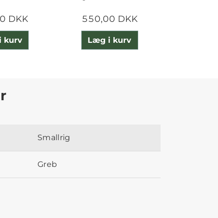
00 DKK
550,00 DKK
600,
i kurv
Læg i kurv
Læg 
r
Smallrig
Greb