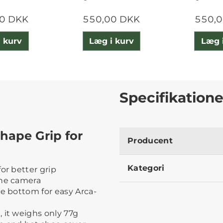
0 DKK
550,00 DKK
550,
 kurv
Læg i kurv
Læg 
Specifikatione
Shape Grip for
Producent
Kategori
or better grip
the camera
he bottom for easy Arca-
 it weighs only 77g