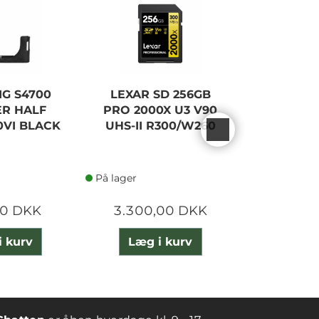
IG S4700
LEXAR SD 256GB
CANON
ER HALF
PRO 2000X U3 V90
ADAPTE
0VI BLACK
UHS-II R300/W260
På lager
På lager
00 DKK
3.300,00 DKK
745,
i kurv
Læg i kurv
Læg 