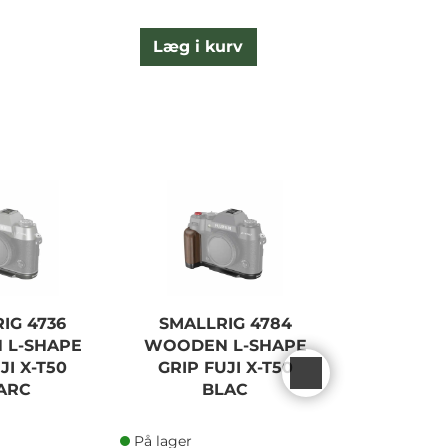
Læg i kurv
L
IG 4736
SMALLRIG 4784
SMALLR
 L-SHAPE
WOODEN L-SHAPE
WOODEN
JI X-T50
GRIP FUJI X-T50
GRIP X10
ARC
BLAC
På lager
På lager