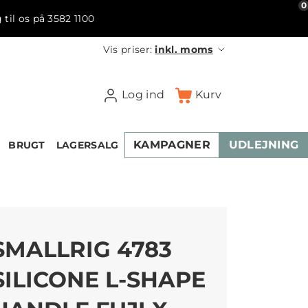
0
 til os på 3582 1100
Vis priser:
inkl. moms
Log ind
Kurv
KAMPAGNER
UDLEJNING
BRUGT
LAGERSALG
SMALLRIG 4783
SILICONE L-SHAPE