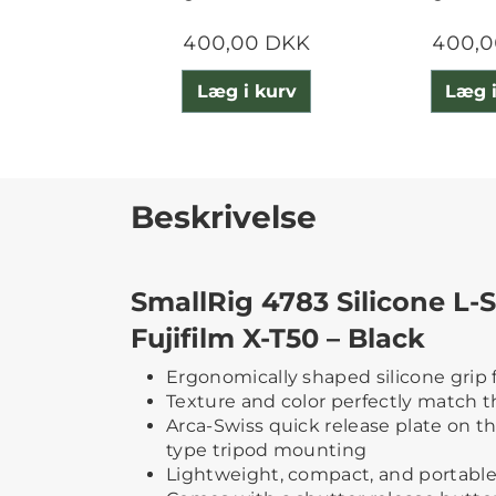
400,00 DKK
400,0
Læg i kurv
Læg i
Beskrivelse
SmallRig 4783 Silicone L-
Fujifilm X-T50 – Black
Ergonomically shaped silicone grip f
Texture and color perfectly match 
Arca-Swiss quick release plate on t
type tripod mounting
Lightweight, compact, and portable,