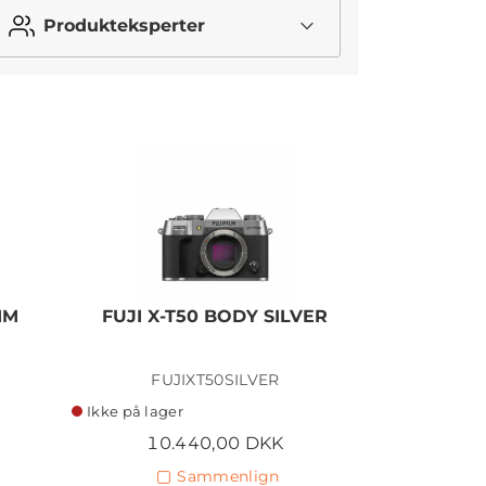
Produkteksperter
MM
FUJI X-T50 BODY SILVER
FUJI X-
F/2,8-4,
FUJIXT50SILVER
FU
Ikke på lager
På lager
10.440,00 DKK
13.
Sammenlign