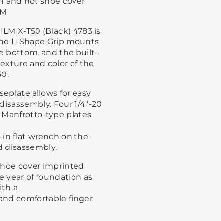
n and hot shoe cover
LM
ILM X-T50 (Black) 4783 is
The L-Shape Grip mounts
he bottom, and the built-
texture and color of the
50.
seplate allows for easy
disassembly. Four 1/4"-20
 Manfrotto-type plates
lt-in flat wrench on the
d disassembly.
shoe cover imprinted
 year of foundation as
ith a
 and comfortable finger