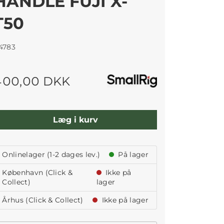
HANDLE FUJI X-
T50
4783
400,00 DKK
Læg i kurv
Onlinelager (1-2 dages lev.)
På lager
København (Click &
Ikke på
Collect)
lager
Århus (Click & Collect)
Ikke på lager