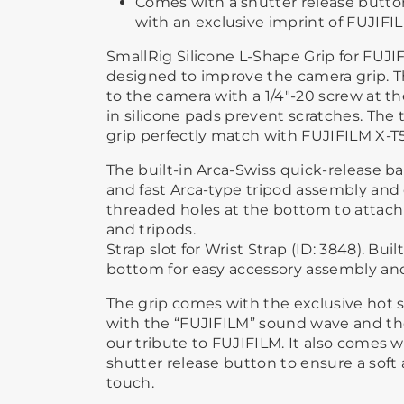
Comes with a shutter release butto
with an exclusive imprint of FUJIFI
SmallRig Silicone L-Shape Grip for FUJIF
designed to improve the camera grip. 
to the camera with a 1/4"-20 screw at t
in silicone pads prevent scratches. The 
grip perfectly match with FUJIFILM X-T
The built-in Arca-Swiss quick-release ba
and fast Arca-type tripod assembly and 
threaded holes at the bottom to attach
and tripods.
Strap slot for Wrist Strap (ID: 3848). Bui
bottom for easy accessory assembly an
The grip comes with the exclusive hot 
with the “FUJIFILM” sound wave and the
our tribute to FUJIFILM. It also comes w
shutter release button to ensure a soft
touch.