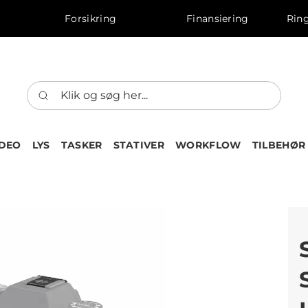
Forsikring
Finansiering
Ring
IDEO
LYS
TASKER
STATIVER
WORKFLOW
TILBEHØR