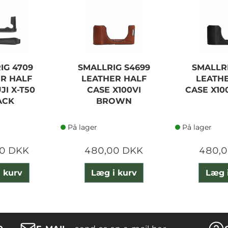
IG 4709
SMALLRIG S4699
SMALLR
R HALF
LEATHER HALF
LEATH
JI X-T50
CASE X100VI
CASE X10
ACK
BROWN
På lager
På lager
0 DKK
480,00 DKK
480,
 kurv
Læg i kurv
Læg 