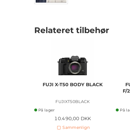
Relateret tilbehør
FUJI X-T50 BODY BLACK
F
F/
FUJIXT50BLACK
På lager
På l
10.490,00 DKK
Sammenlign