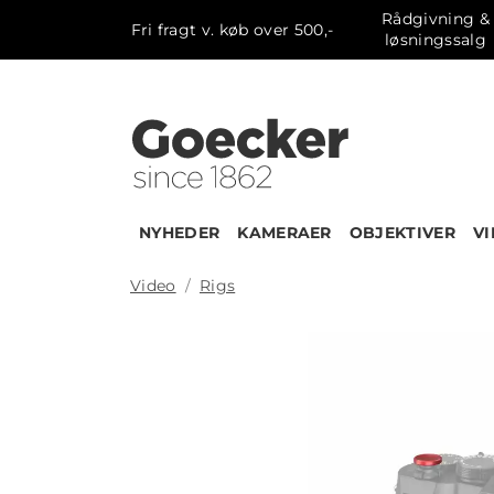
Rådgivning &
Fri fragt v. køb over 500,-
løsningssalg
NYHEDER
KAMERAER
OBJEKTIVER
V
Video
Rigs