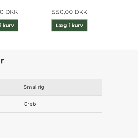
00 DKK
550,00 DKK
600,
i kurv
Læg i kurv
Læg 
r
Smallrig
Greb