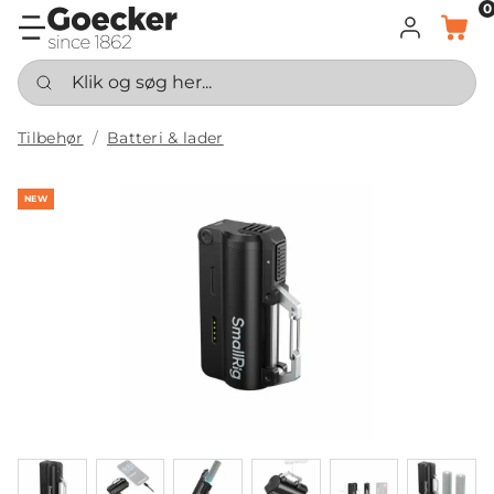
0
LOG IND
KURV
Klik og søg her...
Tilbehør
Batteri & lader
NEW