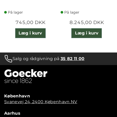
På lager
På lager
745,00 DKK
8.245,00 DKK
Læg i kurv
Læg i kurv
Salg og rådgivning på
35 82 11 00
København
Svanevej 24, 2400 København NV
Aarhus