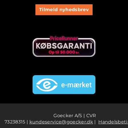
Tilmeld nyhedsbrev
Goecker A/S | CVR
73238315 |
kundeservice@goecker.dk
|
Handelsbeti