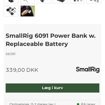
SmallRig 6091 Power Bank w.
Replaceable Battery
S6091
339,00 DKK
Læg i kurv
Onlinelager (1-2 dages lev.)
På lager