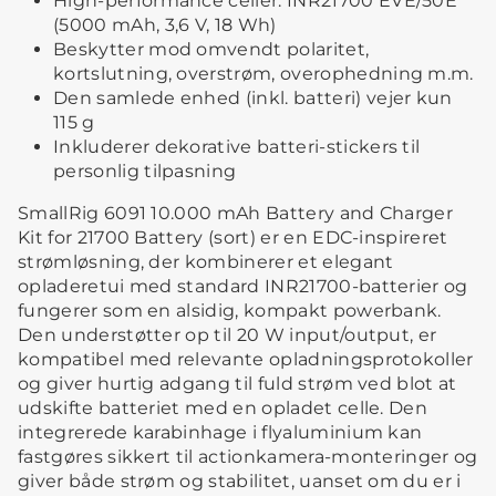
High-performance celler: INR21700 EVE/50E
(5000 mAh, 3,6 V, 18 Wh)
Beskytter mod omvendt polaritet,
kortslutning, overstrøm, overophedning m.m.
Den samlede enhed (inkl. batteri) vejer kun
115 g
Inkluderer dekorative batteri-stickers til
personlig tilpasning
SmallRig 6091 10.000 mAh Battery and Charger
Kit for 21700 Battery (sort) er en EDC-inspireret
strømløsning, der kombinerer et elegant
opladeretui med standard INR21700-batterier og
fungerer som en alsidig, kompakt powerbank.
Den understøtter op til 20 W input/output, er
kompatibel med relevante opladningsprotokoller
og giver hurtig adgang til fuld strøm ved blot at
udskifte batteriet med en opladet celle. Den
integrerede karabinhage i flyaluminium kan
fastgøres sikkert til actionkamera-monteringer og
giver både strøm og stabilitet, uanset om du er i