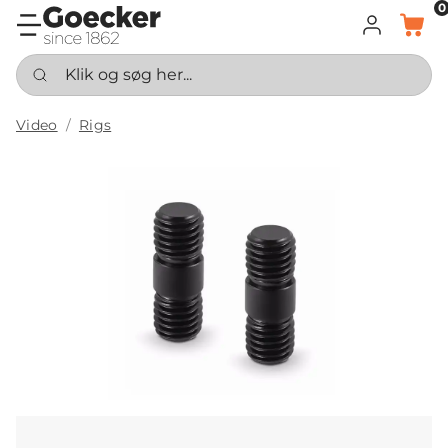
0
LOG IND
KURV
Klik og søg her...
Video
Rigs