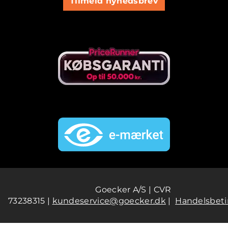
Tilmeld nyhedsbrev
Goecker A/S | CVR
73238315 |
kundeservice@goecker.dk
|
Handelsbeti