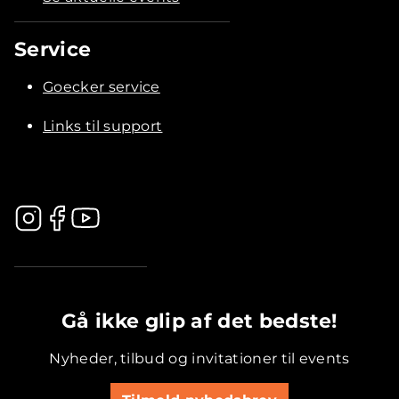
Service
Goecker service
Links til support
.............................................
Gå ikke glip af det bedste!
Nyheder, tilbud og invitationer til events