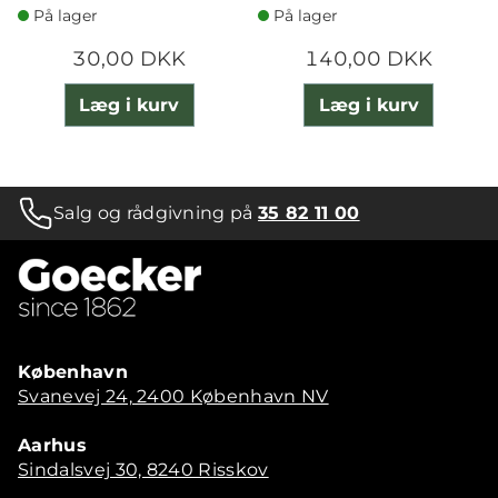
På lager
På lager
30,00 DKK
140,00 DKK
Læg i kurv
Læg i kurv
Salg og rådgivning på
35 82 11 00
København
Svanevej 24, 2400 København NV
Aarhus
Sindalsvej 30, 8240 Risskov