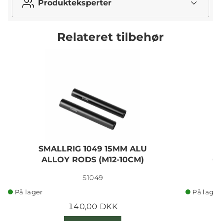
Produkteksperter
Relateret tilbehør
SMALLRIG 1049 15MM ALU
ALLOY RODS (M12-10CM)
C
S1049
På lager
På lager
140,00 DKK