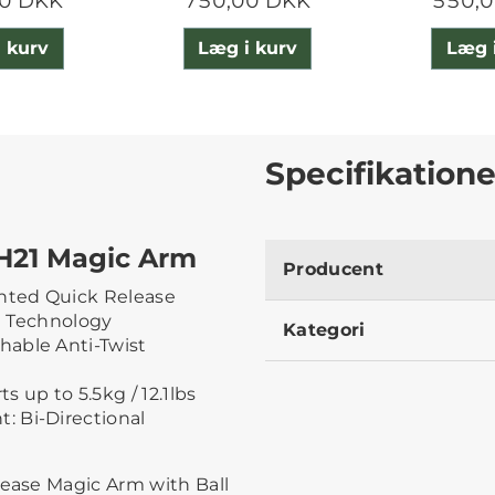
0 DKK
750,00 DKK
550,
 kurv
Læg i kurv
Læg 
Specifikatione
H21 Magic Arm
Producent
ented Quick Release
ng Technology
Kategori
hable Anti-Twist
 up to 5.5kg / 12.1lbs
: Bi-Directional
m
ease Magic Arm with Ball