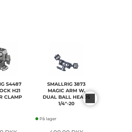
IG S4487
SMALLRIG 3873
SMALLR
OCK H21
MAGIC ARM W.
ROSETT
R CLAMP
DUAL BALL HEADS
ARM 1
1/4"-20
LOC
På lager
På lager