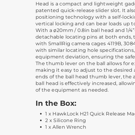
Head is a compact and lightweight gad
patented quick-release slider slot. It als
positioning technology with a self-lock
vertical locking and can bear loads up to 
With a ø20mm / 0.8in ball head and 1/4”
detachable locating pins at both ends, 
with SmallRig camera cages 4119B, 308
with similar locating hole specifications
equipment deviation, ensuring the safe
The thumb lever on the ball allows for 
making it easy to adjust to the desired 
ends of the ball head thumb lever, the
ball head is effectively increased, allowi
of the equipment as needed.
In the Box:
1 x HawkLock H21 Quick Release Ma
2 x Silicone Ring
1 x Allen Wrench