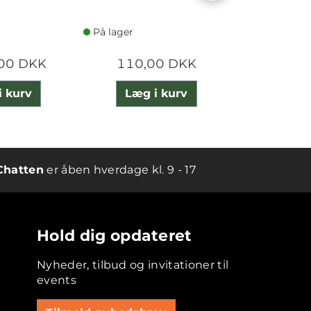
På lager
På lager
,00 DKK
110,00 DKK
800,
i kurv
Læg i kurv
Læg 
Chatten
er åben hverdage kl. 9 - 17
Hold dig opdateret
Nyheder, tilbud og invitationer til
events