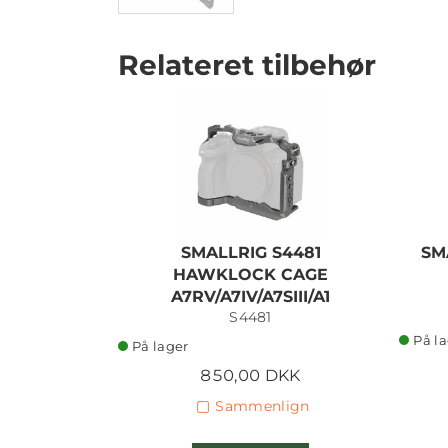
Relateret tilbehør
SMALLRIG S4481
SM
HAWKLOCK CAGE
A7RV/A7IV/A7SIII/A1
S4481
På l
På lager
850,00 DKK
Sammenlign