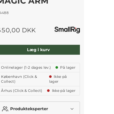
MAGIC ARM
4488
650,00 DKK
Læg i kurv
Onlinelager (1-2 dages lev.)
På lager
København (Click &
Ikke på
Collect)
lager
Århus (Click & Collect)
Ikke på lager
Produkteksperter