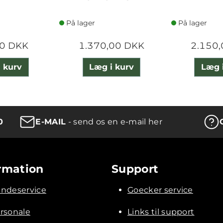
På lager
På lager
0 DKK
1.370,00 DKK
2.150
 kurv
Læg i kurv
Læg 
0
E-MAIL
- send os en e-mail her
rmation
Support
ndeservice
Goecker service
rsonale
Links til support