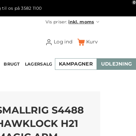
0
 til os på 3582 1100
Vis priser:
inkl. moms
Log ind
Kurv
KAMPAGNER
UDLEJNING
BRUGT
LAGERSALG
SMALLRIG S4488
HAWKLOCK H21