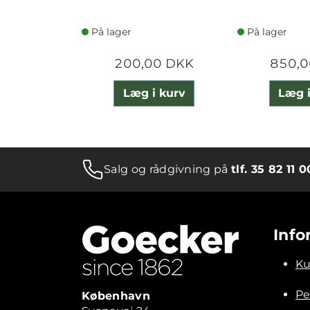
På lager
På lager
200,00 DKK
850,0
Læg i kurv
Læg i
Salg og rådgivning på
tlf. 35 82 11 0
Info
Ku
Pe
København