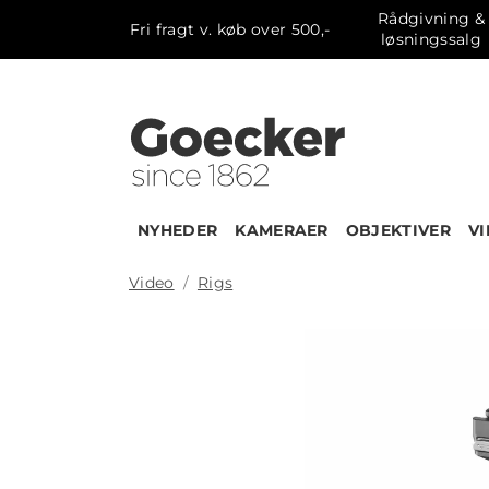
Rådgivning &
Fri fragt v. køb over 500,-
løsningssalg
NYHEDER
KAMERAER
OBJEKTIVER
V
Video
Rigs