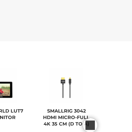
RLD LUT7
SMALLRIG 3042
SMALLRIG
ONITOR
HDMI MICRO-FULL
F970 B
4K 35 CM (D TO A)
CHARG