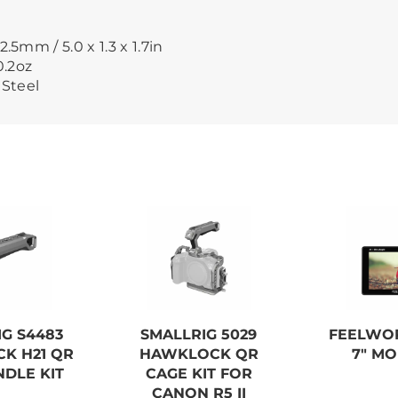
.5mm / 5.0 x 1.3 x 1.7in
0.2oz
 Steel
G S4483
SMALLRIG 5029
FEELWO
K H21 QR
HAWKLOCK QR
7" M
DLE KIT
CAGE KIT FOR
CANON R5 II