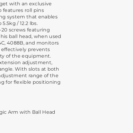
get with an exclusive
o features roll pins
ing system that enables
5.5kg / 12.2 lbs.
-20 screws featuring
this ball head, when used
4C, 4088B, and monitors
, effectively prevents
ty of the equipment.
extension adjustment,
angle. With slots at both
 adjustment range of the
ng for flexible positioning
gic Arm with Ball Head