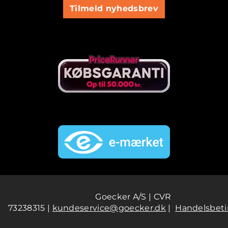
Tilmeld nyhedsbrev
Goecker A/S | CVR
73238315 |
kundeservice@goecker.dk
|
Handelsbeti