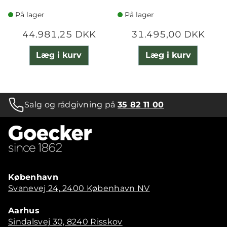
På lager
På lager
44.981,25 DKK
31.495,00 DKK
Læg i kurv
Læg i kurv
Salg og rådgivning på
35 82 11 00
København
Svanevej 24, 2400 København NV
Aarhus
Sindalsvej 30, 8240 Risskov