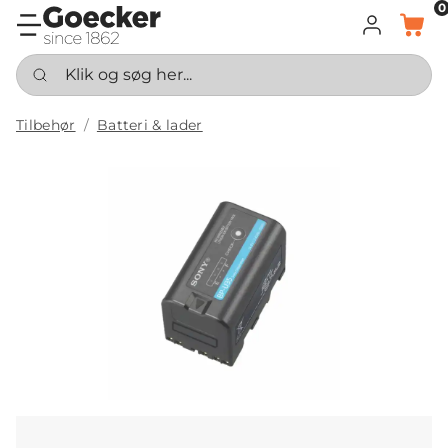
0
LOG IND
KURV
Klik og søg her...
Tilbehør
Batteri & lader