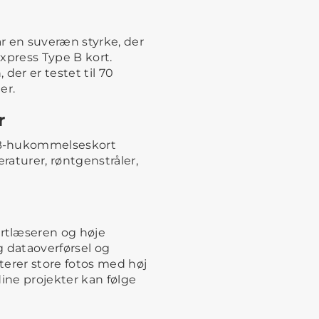
 en suveræn styrke, der
xpress Type B kort.
der er testet til 70
er.
r
 B-hukommelseskort
aturer, røntgenstråler,
rtlæseren og høje
ig dataoverførsel og
terer store fotos med høj
dine projekter kan følge