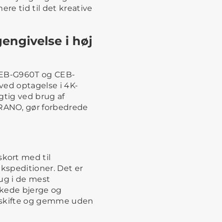
ere tid til det kreative
engivelse i høj
CEB-G960T og CEB-
 ved optagelse i 4K-
gtig ved brug af
RANO, gør forbedrede
kort med til
ekspeditioner. Det er
ug i de mest
kkede bjerge og
, skifte og gemme uden