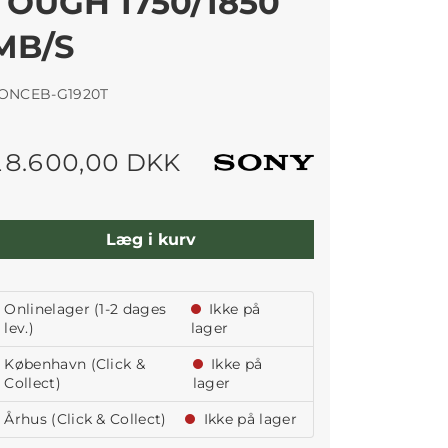
TOUGH 1750/1850
MB/S
ONCEB-G1920T
18.600,00 DKK
Læg i kurv
Onlinelager (1-2 dages
Ikke på
lev.)
lager
København (Click &
Ikke på
Collect)
lager
Århus (Click & Collect)
Ikke på lager