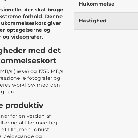
Hukommelse
ssionelle, der skal bruge
kstreme forhold. Denne
Hastighed
-hukommelseskort giver
ter optagelserne og
 og videografer.
tigheder med det
kommelseskort
 MB/s (læse) og 1750 MB/s
fessionelle fotografer og
 deres workflow med den
ighed.
e produktiv
er for en verden af
tering af filer med høj
et lille, men robust
e arbejdsgange og