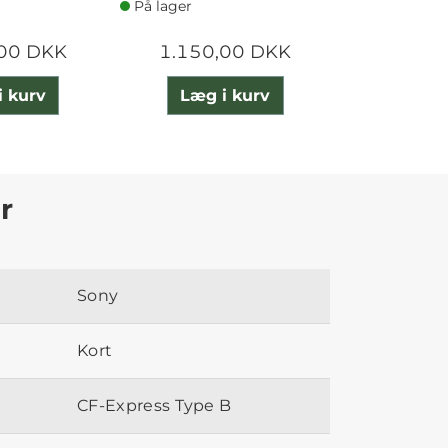
På lager
På lager
,00 DKK
1.150,00 DKK
3.000
i kurv
Læg i kurv
Læg 
r
Sony
Kort
CF-Express Type B