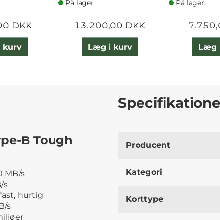
På lager
På lager
00 DKK
13.200,00 DKK
7.750
 kurv
Læg i kurv
Læg 
Specifikatione
ype-B Tough
Producent
Kategori
50 MB/s
/s
ast, hurtig
Korttype
B/s
iljøer