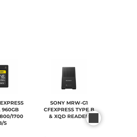
FEXPRESS
SONY MRW-G1
SONY S
A 960GB
CFEXPRESS TYPE B
128G
800/1700
& XQD READER
300/299
B/S
UH