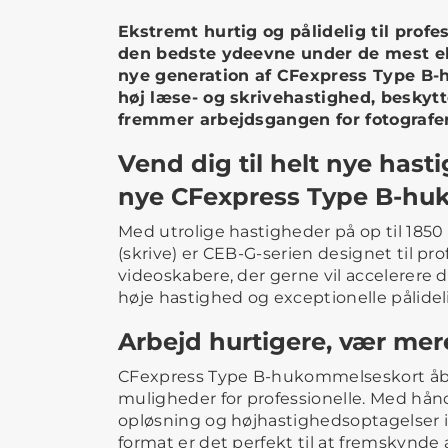
Ekstremt hurtig og pålidelig til profe
den bedste ydeevne under de mest e
nye generation af CFexpress Type B
høj læse- og skrivehastighed, beskyt
fremmer arbejdsgangen for fotografer
Vend dig til helt nye has
nye CFexpress Type B-hu
Med utrolige hastigheder på op til 1850
(skrive) er CEB-G-serien designet til pro
videoskabere, der gerne vil accelerere
høje hastighed og exceptionelle pålidel
Arbejd hurtigere, vær mer
CFexpress Type B-hukommelseskort åbn
muligheder for professionelle. Med hånd
opløsning og højhastighedsoptagelser i 
format er det perfekt til at fremskynd