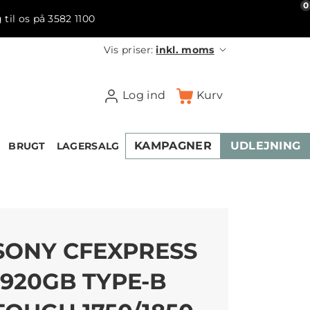
0
 til os på 3582 1100
Vis priser:
inkl. moms
Log ind
Kurv
KAMPAGNER
UDLEJNING
BRUGT
LAGERSALG
SONY CFEXPRESS
1920GB TYPE-B