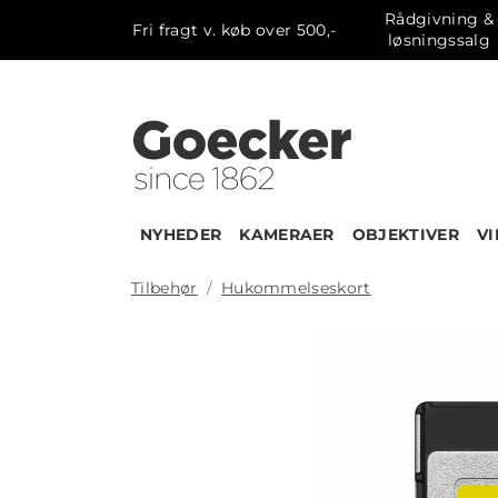
Rådgivning &
Fri fragt v. køb over 500,-
løsningssalg
NYHEDER
KAMERAER
OBJEKTIVER
V
Tilbehør
Hukommelseskort