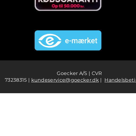
Goecker A/S | CVR
73238315 |
kundeservice@goecker.dk
|
Handelsbeti