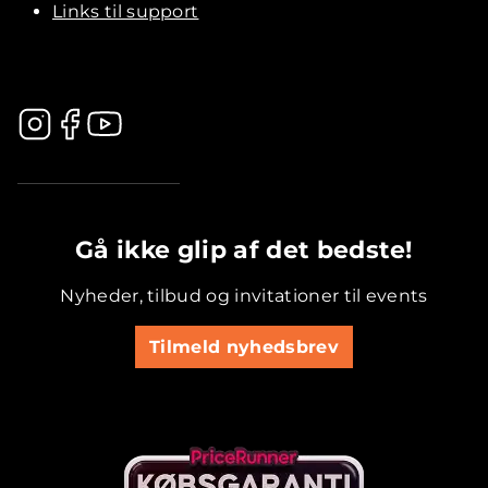
Links til support
.............................................
Gå ikke glip af det bedste!
Nyheder, tilbud og invitationer til events
Tilmeld nyhedsbrev