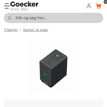
0
LOG IND
KURV
Klik og søg her...
Tilbehør
Batteri & lader