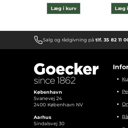
Læg i kurv
Læg i
Salg og rådgivning på
tlf. 35 82 11 0
Info
Ku
Pe
København
Svanevej 24
Om
2400 København NV
Rå
Aarhus
Sindalsvej 30