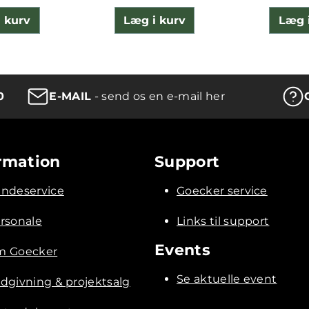
 kurv
Læg i kurv
Læg 
0
E-MAIL
- send os en e-mail her
rmation
Support
ndeservice
Goecker service
rsonale
Links til support
Events
 Goecker
Se aktuelle event
dgivning & projektsalg