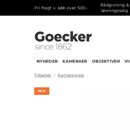
Rådgivning &
Fri fragt v. køb over 500,-
løsningssalg
NYHEDER
KAMERAER
OBJEKTIVER
V
Tilbehør
Kameragreb
NEW