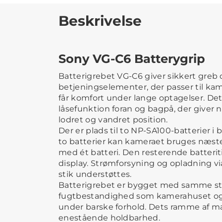
Beskrivelse
Sony VG-C6 Batterygrip
Batterigrebet VG-C6 giver sikkert gre
betjeningselementer, der passer til ka
får komfort under lange optagelser. D
låsefunktion foran og bagpå, der giver 
lodret og vandret position.
Der er plads til to NP-SA100-batterier i 
to batterier kan kameraet bruges næs
med ét batteri. Den resterende batterit
display. Strømforsyning og opladning v
stik understøttes.
Batterigrebet er bygget med samme st
fugtbestandighed som kamerahuset og 
under barske forhold. Dets ramme af m
enestående holdbarhed.