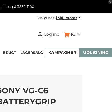
0
 til os på 3582 1100
Vis priser:
inkl. moms
Log ind
Kurv
KAMPAGNER
UDLEJNING
BRUGT
LAGERSALG
SONY VG-C6
BATTERYGRIP