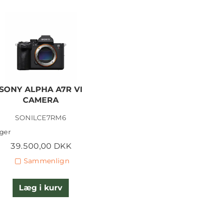
SONY ALPHA A7R VI
CAMERA
SONILCE7RM6
ager
39.500,00 DKK
Sammenlign
Læg i kurv