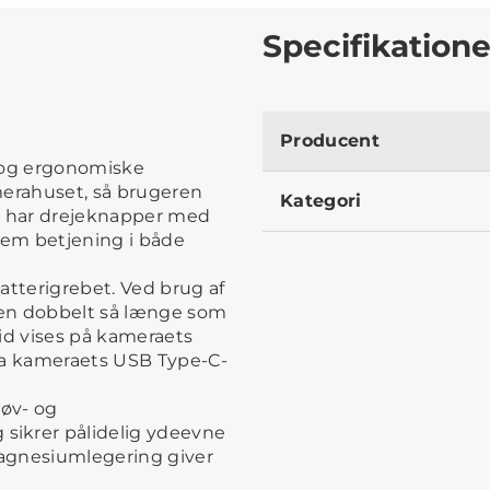
Specifikatione
Producent
b og ergonomiske
merahuset, så brugeren
Kategori
et har drejeknapper med
nem betjening i både
batterigrebet. Ved brug af
ten dobbelt så længe som
id vises på kameraets
ia kameraets USB Type-C-
øv- og
sikrer pålidelig ydeevne
agnesiumlegering giver