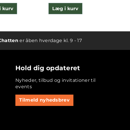
i kurv
Læg i kurv
Læg 
Chatten
er åben hverdage kl. 9 - 17
Hold dig opdateret
Nyheder, tilbud og invitationer til
events
Tilmeld nyhedsbrev