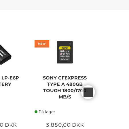
NEW
 LP-E6P
SONY CFEXPRESS
SONY AL
TERY
TYPE A 480GB
KIT M. 
TOUGH 1800/1700
F/3.5-
MB/S
På lager
På lager
00 DKK
3.850,00 DKK
8.950