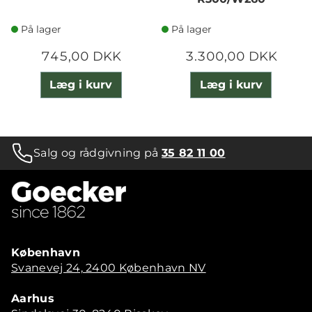
På lager
På lager
745,00 DKK
3.300,00 DKK
Læg i kurv
Læg i kurv
Salg og rådgivning på
35 82 11 00
København
Svanevej 24, 2400 København NV
Aarhus