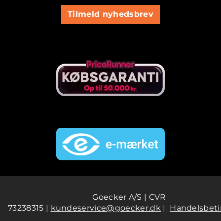
Tilmeld nyhedsbrev
Goecker A/S | CVR
73238315 |
kundeservice@goecker.dk
|
Handelsbeti