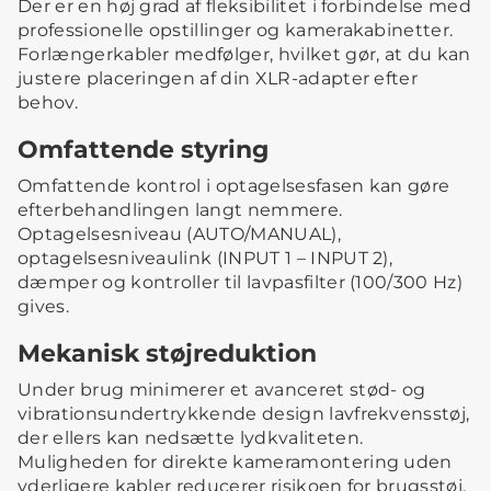
Der er en høj grad af fleksibilitet i forbindelse med
professionelle opstillinger og kamerakabinetter.
Forlængerkabler medfølger, hvilket gør, at du kan
justere placeringen af din XLR-adapter efter
behov.
Omfattende styring
Omfattende kontrol i optagelsesfasen kan gøre
efterbehandlingen langt nemmere.
Optagelsesniveau (AUTO/MANUAL),
optagelsesniveaulink (INPUT 1 – INPUT 2),
dæmper og kontroller til lavpasfilter (100/300 Hz)
gives.
Mekanisk støjreduktion
Under brug minimerer et avanceret stød- og
vibrationsundertrykkende design lavfrekvensstøj,
der ellers kan nedsætte lydkvaliteten.
Muligheden for direkte kameramontering uden
yderligere kabler reducerer risikoen for brugsstøj,