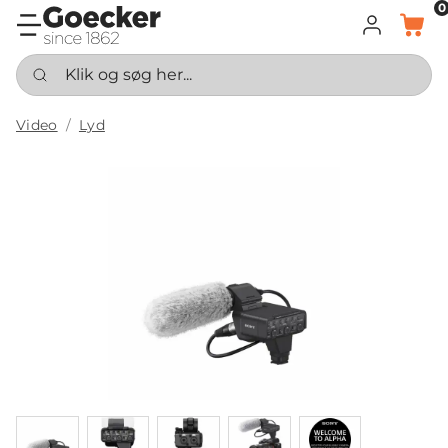
0
LOG IND
KURV
Klik og søg her...
Video
Lyd