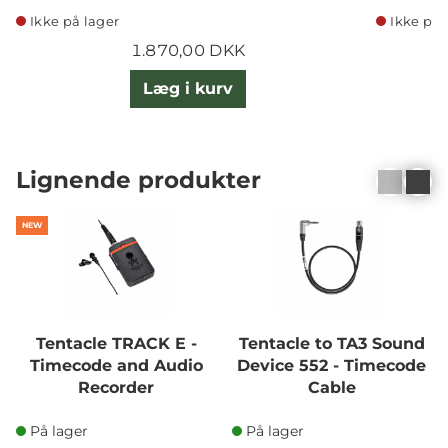
Ikke på lager
Ikke på 
1.870,00 DKK
Læg i kurv
Lignende produkter
NEW
Tentacle TRACK E -
Tentacle to TA3 Sound
Timecode and Audio
Device 552 - Timecode
Recorder
Cable
På lager
På lager