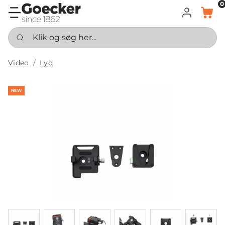
0
LOG IND
KURV
Klik og søg her...
Video
Lyd
NEW