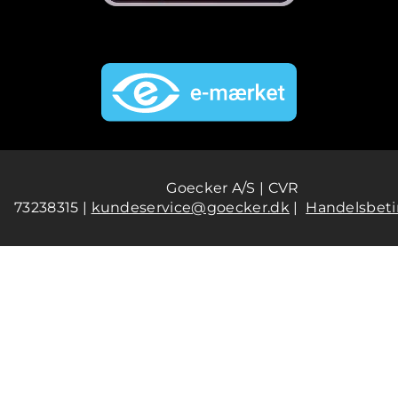
Goecker A/S | CVR
73238315 |
kundeservice@goecker.dk
|
Handelsbeti