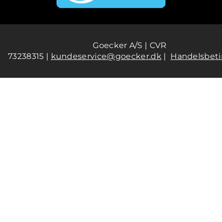
Goecker A/S | CVR
73238315 |
kundeservice@goecker.dk
|
Handelsbeti