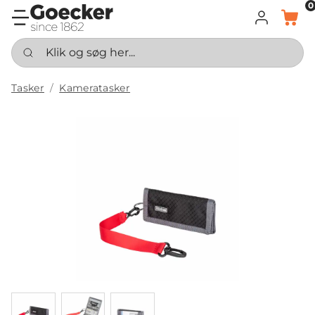
0
LOG IND
KURV
Klik og søg her...
Tasker
Kameratasker