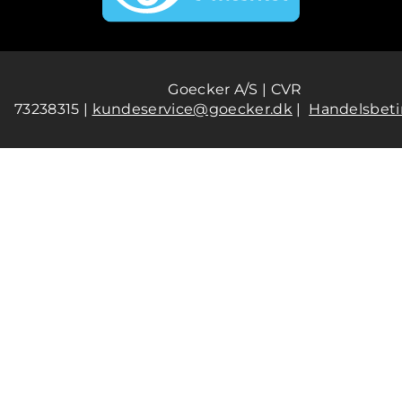
Goecker A/S | CVR
73238315 |
kundeservice@goecker.dk
|
Handelsbeti