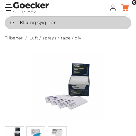
0
LOG IND
KURV
Klik og søg her...
Tilbehør
Luft / sprays / tape / div