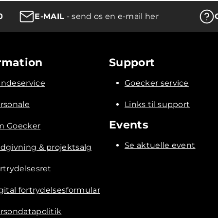
0
E-MAIL
- send os en e-mail her
rmation
Support
ndeservice
Goecker service
rsonale
Links til support
Events
 Goecker
Se aktuelle event
dgivning & projektsalg
rtrydelsesret
gital fortrydelsesformular
rsondatapolitik