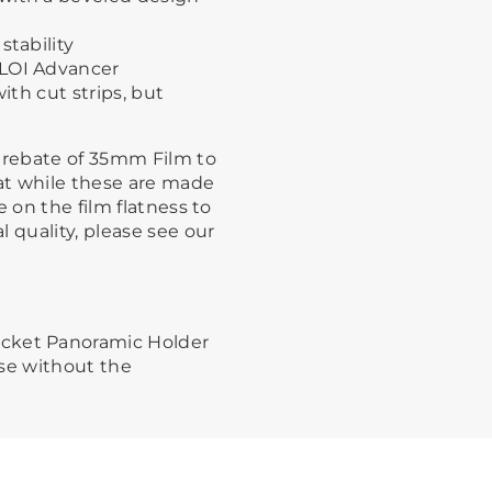
stability
ALOI Advancer
 with cut strips, but
d rebate of 35mm Film to
hat while these are made
 on the film flatness to
 quality, please see our
ocket Panoramic Holder
 use without the