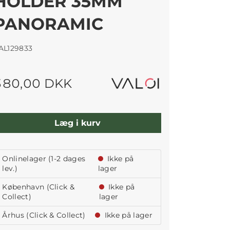
HOLDER 35MM
PANORAMIC
AL129833
380,00 DKK
Læg i kurv
Onlinelager (1-2 dages
Ikke på
lev.)
lager
København (Click &
Ikke på
Collect)
lager
Århus (Click & Collect)
Ikke på lager