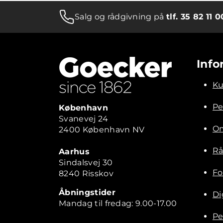
Salg og rådgivning på
tlf. 35 82 11 0
Info
Ku
Pe
København
Svanevej 24
Om
2400 København NV
Rå
Aarhus
Sindalsvej 30
Fo
8240 Risskov
Åbningstider
Di
Mandag til fredag: 9.00-17.00
Pe
Kontakt