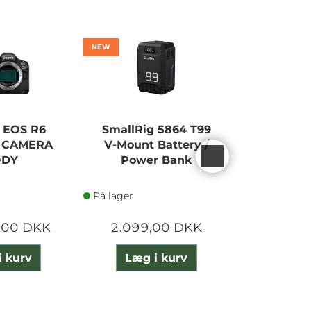
NEW
NEW
 EOS R6
SmallRig 5864 T99
SONY AL
I CAMERA
V-Mount Battery /
CA
ODY
Power Bank
På lager
På lager
,00 DKK
2.099,00 DKK
23.490
i kurv
Læg i kurv
Læg 