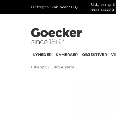
Rådgivning &
Fri fragt v. køb over 500,-
løsningssalg
NYHEDER
KAMERAER
OBJEKTIVER
V
Tilbehør
Film & kemi