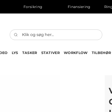
Forsikring
Finansiering
Ring
IDEO
LYS
TASKER
STATIVER
WORKFLOW
TILBEHØR