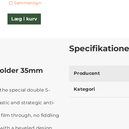
Sammenlign
Læg i kurv
Specifikatione
Holder 35mm
Producent
Kategori
the special double S-
stic and strategic anti-
film through, no fiddling
with a beveled design