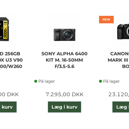
NEW
D 256GB
SONY ALPHA 6400
CANON
X U3 V90
KIT M. 16-50MM
MARK II
300/W260
F/3.5-5.6
B
På lager
På lager
00 DKK
7.295,00 DKK
23.120
 kurv
Læg i kurv
Læg 