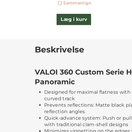
Sammenlign
Læg i kurv
Beskrivelse
VALOI 360 Custom Serie 
Panoramic
Designed for maximal flatness with 
curved track
Prevents reflections: Matte black pla
reflection angles
Quick-advance system: Push or pull 
with traditional clam-shell designs
Minimizes vignetting on the edges 