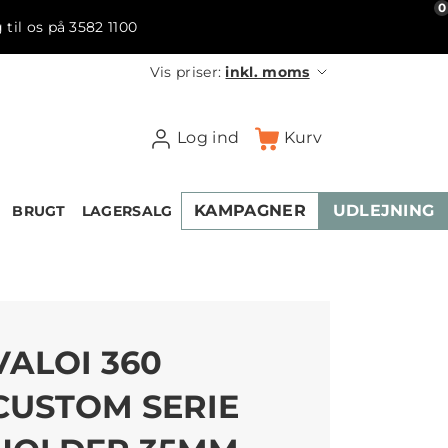
0
 til os på 3582 1100
Vis priser:
inkl. moms
Log ind
Kurv
KAMPAGNER
UDLEJNING
BRUGT
LAGERSALG
VALOI 360
CUSTOM SERIE