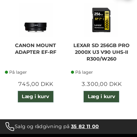
CANON MOUNT
LEXAR SD 256GB PRO
ADAPTER EF-RF
2000X U3 V90 UHS-II
R300/W260
På lager
På lager
745,00 DKK
3.300,00 DKK
Læg i kurv
Læg i kurv
Salg og rådgivning på
35 82 11 00