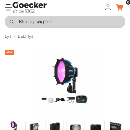
0
LOG IND
KURV
Klik og søg her...
Lys
LED lys
NEW