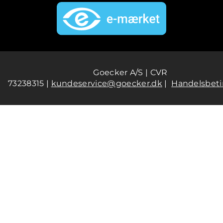
Goecker A/S | CVR
73238315 |
kundeservice@goecker.dk
|
Handelsbeti