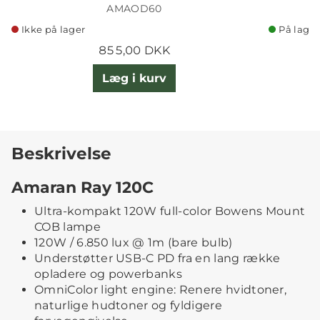
AMAOD60
Ikke på lager
På lager
855,00 DKK
Læg i kurv
Beskrivelse
Amaran Ray 120C
Ultra-kompakt 120W full-color Bowens Mount
COB lampe
120W / 6.850 lux @ 1m (bare bulb)
Understøtter USB-C PD fra en lang række
opladere og powerbanks
OmniColor light engine: Renere hvidtoner,
naturlige hudtoner og fyldigere