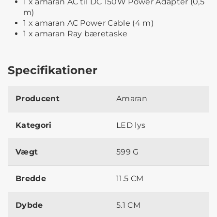
1 x amaran AC til DC 150W Power Adapter (0,5
m)
1 x amaran AC Power Cable (4 m)
1 x amaran Ray bæretaske
Specifikationer
Producent
Amaran
Kategori
LED lys
Vægt
599 G
Bredde
11.5 CM
Dybde
5.1 CM