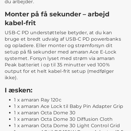
du arbejder.
Monter på få sekunder – arbejd
kabel-frit
USB-C PD understøttelse betyder, at du kan
bruge et bredt udvalg af USB-C PD powerbanks
og opladere. Eller monter og strømforsyn dit
setup på få sekunder med amaran Ace E-Lock
systemet. Forsyn lyset med strøm via amaran
Peak batteriet i op til 35 minutter ved 100%
output for et helt kabel-frit setup (medfølger
ikke).
I æsken:
1 x amaran Ray 120c
1 x amaran Ace Lock til Baby Pin Adapter Grip
1 x amaran Octa Dome 30
1 x amaran Octa Dome 30 Diffusion Cloth
1 x amaran Octa Dome 30 Light Control Grid