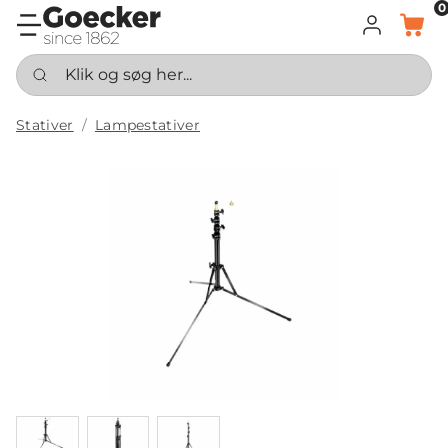
0
LOG IND
KURV
Klik og søg her...
Stativer
Lampestativer