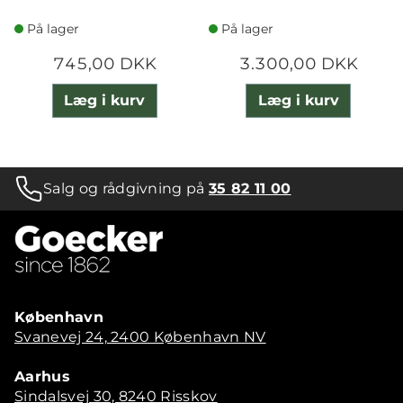
På lager
På lager
745,00 DKK
3.300,00 DKK
Læg i kurv
Læg i kurv
Salg og rådgivning på
35 82 11 00
København
Svanevej 24, 2400 København NV
Aarhus
Sindalsvej 30, 8240 Risskov