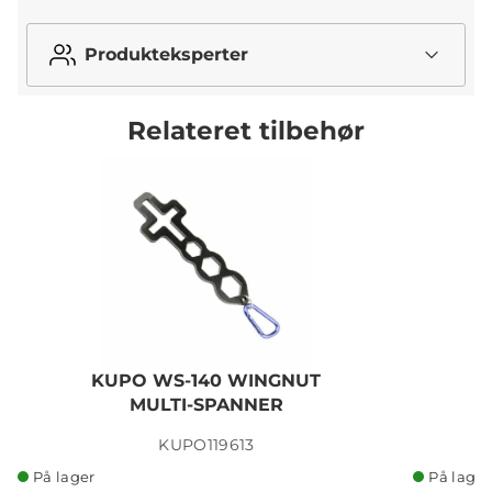
Produkteksperter
Relateret tilbehør
KUPO WS-140 WINGNUT
MULTI-SPANNER
A
KUPO119613
På lager
På lager