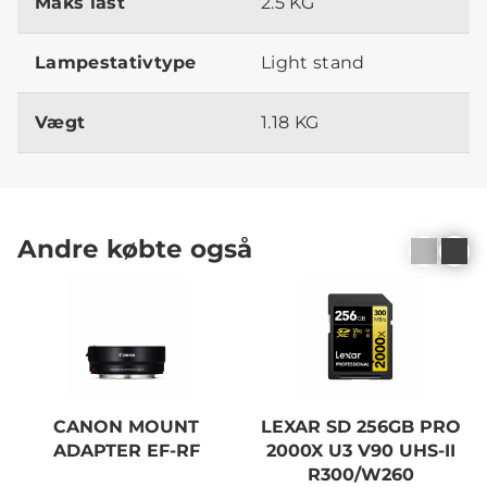
Maks last
2.5 KG
Lampestativtype
Light stand
Vægt
1.18 KG
Andre købte også
CANON MOUNT
LEXAR SD 256GB PRO
ADAPTER EF-RF
2000X U3 V90 UHS-II
R300/W260