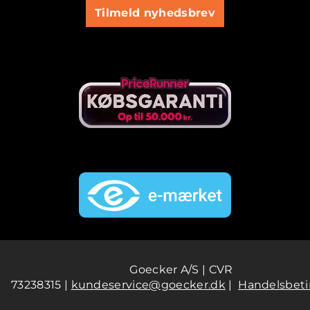
Tilmeld nyhedsbrev
Goecker A/S | CVR
73238315 |
kundeservice@goecker.dk
|
Handelsbeti