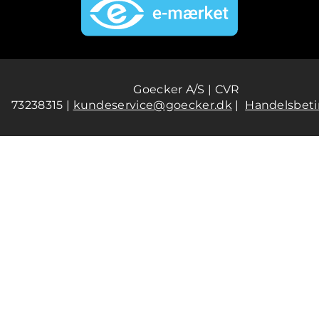
Goecker A/S | CVR
73238315 |
kundeservice@goecker.dk
|
Handelsbeti