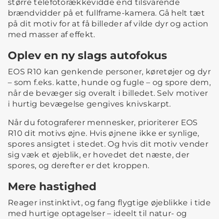
større telefotorækkevidde end tilsvarende
brændvidder på et fullframe-kamera. Gå helt tæt
på dit motiv for at få billeder af vilde dyr og action
med masser af effekt.
Oplev en ny slags autofokus
EOS R10 kan genkende personer, køretøjer og dyr
– som f.eks. katte, hunde og fugle – og spore dem,
når de bevæger sig overalt i billedet. Selv motiver
i hurtig bevægelse gengives knivskarpt.
Når du fotograferer mennesker, prioriterer EOS
R10 dit motivs øjne. Hvis øjnene ikke er synlige,
spores ansigtet i stedet. Og hvis dit motiv vender
sig væk et øjeblik, er hovedet det næste, der
spores, og derefter er det kroppen.
Mere hastighed
Reager instinktivt, og fang flygtige øjeblikke i tide
med hurtige optagelser – ideelt til natur- og