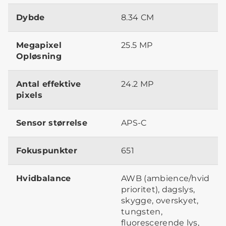
Dybde
8.34 CM
Megapixel
25.5 MP
Opløsning
Antal effektive
24.2 MP
pixels
Sensor størrelse
APS-C
Fokuspunkter
651
Hvidbalance
AWB (ambience/hvid
prioritet), dagslys,
skygge, overskyet,
tungsten,
fluorescerende lys,