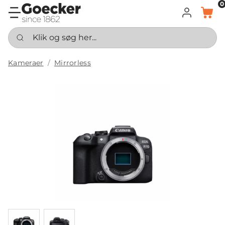
0
LOG IND
KURV
Klik og søg her...
Kameraer
Mirrorless