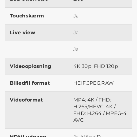
Touchskærm
Ja
Live view
Ja
Ja
Videoopløsning
4K 30p, FHD 120p
Billedfil format
HEIF,JPEG,RAW
Videoformat
MP4: 4K / FHD:
H.265/HEVC, 4K /
FHD: H.264 / MPEG-4
AVC
HDMI udgang
Ja, Mikro D