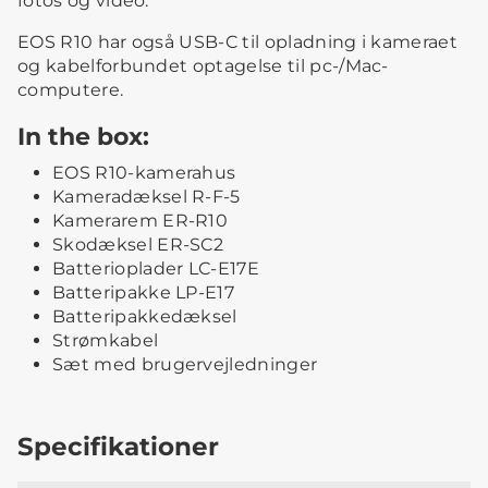
fotos og video.
EOS R10 har også USB-C til opladning i kameraet
og kabelforbundet optagelse til pc-/Mac-
computere.
In the box:
EOS R10-kamerahus
Kameradæksel R-F-5
Kamerarem ER-R10
Skodæksel ER-SC2
Batterioplader LC-E17E
Batteripakke LP-E17
Batteripakkedæksel
Strømkabel
Sæt med brugervejledninger
Specifikationer