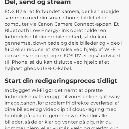
Del, send og stream
EOS R7 er et forbundet kamera, der kan arbejde
sammen med din smartphone, tablet eller
computer via Canon Camera Connect-appen. Et
Bluetooth Low Energy-link opretholder en
forbindelse til din mobile enhed, så du kan
gennemse, downloade og dele billeder og video i
fuld eller reduceret størrelse ved hjælp af Wi-Fi –
uanset hvor du optager. EOS R7 er også udviklet
til iPhone, så du kan tilslutte ved hjælp af et
højhastigheds-USB-C-kabel.
Start din redigeringsproces tidligt
Indbygget Wi-Fi gør det nemt at oprette
forbindelse uafhængigt til vores online-gateway,
image.canon, for problemfri direkte overførsel af
dine billeder og videoklip til cloud-lagring med
henblik på senere gennemsyn. Overfør alle
billeder, så de er klar og venter på dig, når du
kommer hjem, eller vurdér, vælg og overfør kun