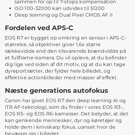
sammen for op til 7-stops kompensation
ISO 100-32000 kan udvides til 51200
Deep learning og Dual Pixel CMOS AF II
Fordelen ved APS-C
EOS R7 er bygget op omkring en sensor i APS-C-
størrelse, så objektiver giver 1,6x større
rækkevidde end den tilsvarende brændvidde på
et fullframe-kamera. Du vil opleve, at du befinder
dig lige ved siden af dit motiv, og at du kan tage
dyreportrætter, der fylder hele billedet, og
effektive actionbilleder med masser af effekt.
Næste generations autofokus
Canon har givet EOS R7 den deep learning AI og
iTR AF-teknologi, som du finder i vores EOS R3-,
EOS R5- og EOS R6-kameraer. Det betyder, at det
kan genkende mennesker, dyr og køretøjer og
holde dem i knivskarp fokus, uanset hvor de
bevæger sig i billedet.