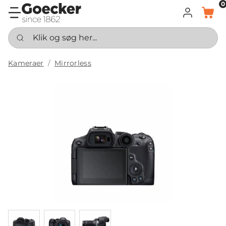
0
LOG IND
KURV
Klik og søg her...
Kameraer
Mirrorless