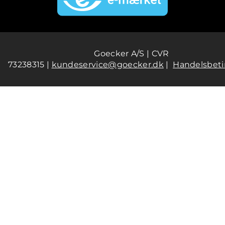
Goecker A/S | CVR
73238315 |
kundeservice@goecker.dk
|
Handelsbeti