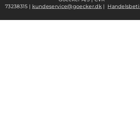
73238315 |
kundeservice@goecker.dk
|
Handelsbeti