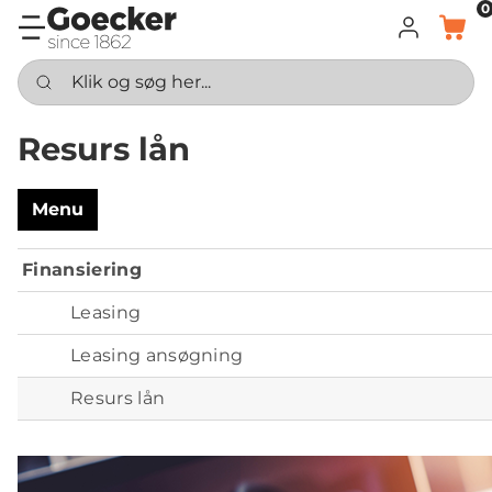
0
LOG IND
KURV
Klik og søg her...
Resurs lån
Menu
Finansiering
Leasing
Leasing ansøgning
Resurs lån