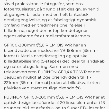
såvel professionelle fotografer, som hos
fotoentusiaster, på grund af sit design, evnen til
at gengive billeder med en helt fantastisk
detaljegengivelse, og et fabelagtigt dynamisk
omfang med en tredimensionel følelse i
billederne, noget der netop kendetegner
egenskaberne fra et mellemformatkamera.
GF 100-200mm f/5,6 R LM OIS WR har en
brændvidde der modsvarer 79-158mm (35mm-
format). Med sin vejrforsegling og optiske
billedstabilisering (5-step) er det ideel til landskab
og naturfotografering. Sammen med
telekonverteren FUJINON GF 1,4X TC WR er det
desuden muligt at øge brændvidden til 111-
221mm (35mm-format) uden at billedkvaliteten
påvirkes ved størst mulige blænde f/8.
FUJINON GF 100-200mm f/5,6 R LM OIS WR har et
optisk design bestående af 20 linse elementer i 13
grupper inkl. et asfærisk- og to Super ED-linser for