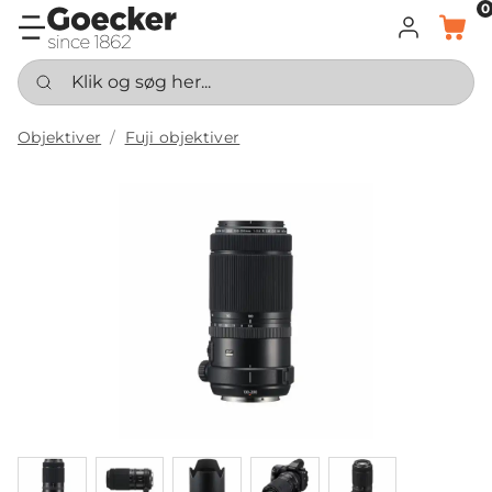
0
LOG IND
KURV
Klik og søg her...
Objektiver
Fuji objektiver