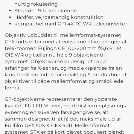
hurtig fokusering
Afrundet 9-blads blænde
Hårdfør, vejrbestandig konstruktion
Kompatibel med GF1.4X TC WR teleconverter
Objektiv udbuddet til mellemformat-systemet
GFX fortsætter med at vokse med lanceringen af
tele-zoomen Fujinon GF 100-200mm f/5,6 R LM
OIS WR og tæller nu hele 9 objektiver til
systemet. Objektiverne er designet med
erfaringer fra X-serien, og med ekspertise fra en
lang tradition inden for udvikling & produktion af
objektiver til både mellemformat og småbillede
format.
GF-objektiverne repræsenterer den ypperste
kvalitet FUJIFILM laver, med ekstrem opløsnings-
evnerr og en suveræn farvegengivelse, alt
sammen designet til at få det maksimale ud af
Fujifilm GFX 50S & GFX 50R. Mellemformat-
systemet GFX er på kort blevet populært blandt