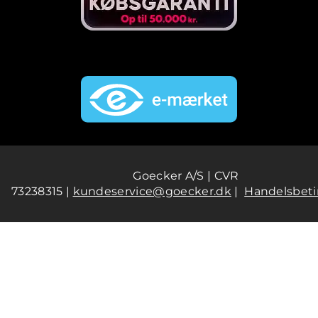
Goecker A/S | CVR
73238315 |
kundeservice@goecker.dk
|
Handelsbeti