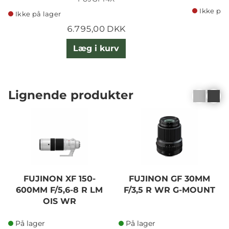
Ikke på 
Ikke på lager
6.795,00 DKK
Læg i kurv
Lignende produkter
FUJINON XF 150-
FUJINON GF 30MM
600MM F/5,6-8 R LM
F/3,5 R WR G-MOUNT
OIS WR
På lager
På lager