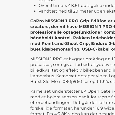
Over 3 timers 4K30-optagelse under
Vandtæt ned til 20 meter uden eks
GoPro MISSION 1 PRO Grip Edition er 
creators, der vil have MISSION 1 PRO
professionelle optagefunktioner kom
håndholdt kontrol. Pakken indehold
med Point-and-Shoot Grip, Enduro 2-
buet klæbemontering, USB-C-kabel og
MISSION 1 PRO er bygget omkring en 1”
processor, som giver forbedret ydeevne i
billedkvalitet og effektiv billedbehandl
kamerahus. Kameraet optager video i o
Burst Slo-Mo i 1080p960 for op til 32x 
Kameraet understøtter 8K Open Gate i 4
med et højere sensorudsnit for større flek
efterbehandlingen. Det gør det lettere a
forskellige formater, herunder 16:9 wide
format. Fra 4:3 8K-video kan der desuden