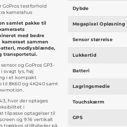
 GoPros testforhold
Dybde
tra kamerahus
en samlet pakke til
Megapixel Opløsning
-kameraets
bineret med bedre
Sensor størrelse
er kameraet sammen
batteri, modlysblænde,
 transportetui.
Lukkertid
 sensor og GoPros GP3-
Batteri
 svagt lys, høj
ing i et kompakt
p til 8K60 og 4K240 samt
Lagringsmedie
slowmotion.
:3, hvor der optages
Touchskærm
sibilitet i
t tilpasse optagelser til
GPS
screen og 9:16 vertikalt
 trækkes stillbilleder på