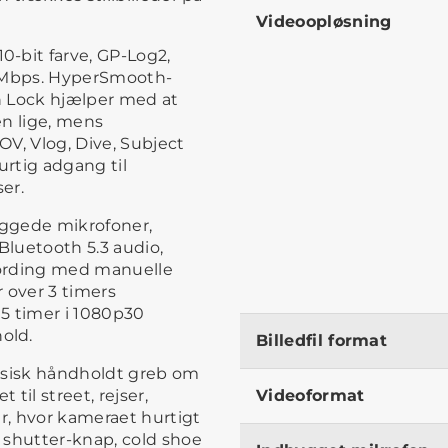
Videoopløsning
-bit farve, GP-Log2,
0 Mbps. HyperSmooth-
n Lock hjælper med at
en lige, mens
V, Vlog, Dive, Subject
urtig adgang til
ser.
yggede mikrofoner,
 Bluetooth 5.3 audio,
cording med manuelle
r over 3 timers
 5 timer i 1080p30
old.
Billedfil format
ssisk håndholdt greb om
til street, rejser,
Videoformat
er, hvor kameraet hurtigt
 shutter-knap, cold shoe