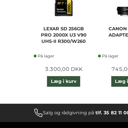
LEXAR SD 256GB
CANON
PRO 2000X U3 V90
ADAPTE
UHS-II R300/W260
På lager
På lager
3.300,00 DKK
745,0
Læg i kurv
Læg i
Salg og rådgivning på
tlf. 35 82 11 0