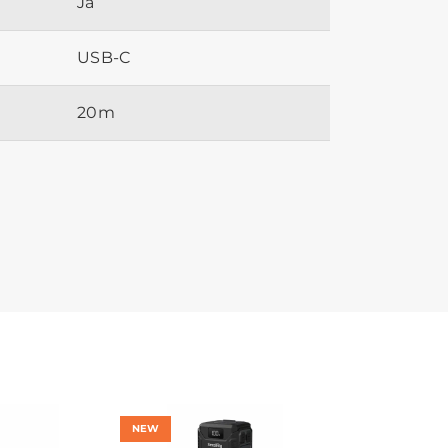
Ja
USB-C
20m
NEW
NEW