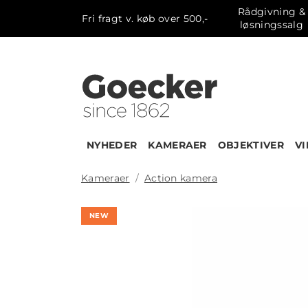
Rådgivning &
Fri fragt v. køb over 500,-
løsningssalg
NYHEDER
KAMERAER
OBJEKTIVER
V
Kameraer
Action kamera
NEW