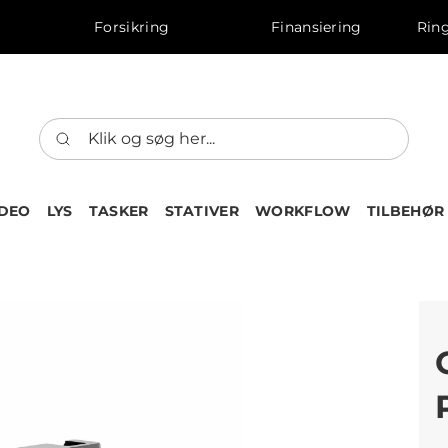
Forsikring
Finansiering
Ring
IDEO
LYS
TASKER
STATIVER
WORKFLOW
TILBEHØR