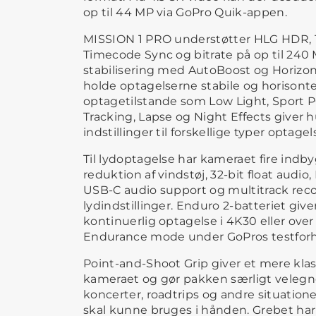
op til 44 MP via GoPro Quik-appen.
MISSION 1 PRO understøtter HLG HDR, 10
Timecode Sync og bitrate på op til 24
stabilisering med AutoBoost og Horizo
holde optagelserne stabile og horisont
optagetilstande som Low Light, Sport PO
Tracking, Lapse og Night Effects giver h
indstillinger til forskellige typer optagel
Til lydoptagelse har kameraet fire indb
reduktion af vindstøj, 32-bit float audio,
USB-C audio support og multitrack re
lydindstillinger. Enduro 2-batteriet give
kontinuerlig optagelse i 4K30 eller over
Endurance mode under GoPros testforh
Point-and-Shoot Grip giver et mere kla
kameraet og gør pakken særligt velegnet 
koncerter, roadtrips og andre situation
skal kunne bruges i hånden. Grebet har