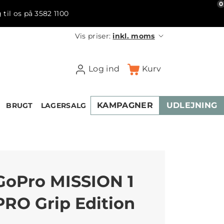
0
 til os på 3582 1100
Vis priser:
inkl. moms
Log ind
Kurv
KAMPAGNER
UDLEJNING
BRUGT
LAGERSALG
GoPro MISSION 1
PRO Grip Edition