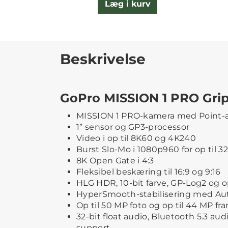
Læg i kurv
Beskrivelse
GoPro MISSION 1 PRO Grip
MISSION 1 PRO-kamera med Point-a
1” sensor og GP3-processor
Video i op til 8K60 og 4K240
Burst Slo-Mo i 1080p960 for op til 
8K Open Gate i 4:3
Fleksibel beskæring til 16:9 og 9:16
HLG HDR, 10-bit farve, GP-Log2 og o
HyperSmooth-stabilisering med Au
Op til 50 MP foto og op til 44 MP fr
32-bit float audio, Bluetooth 5.3 au
support