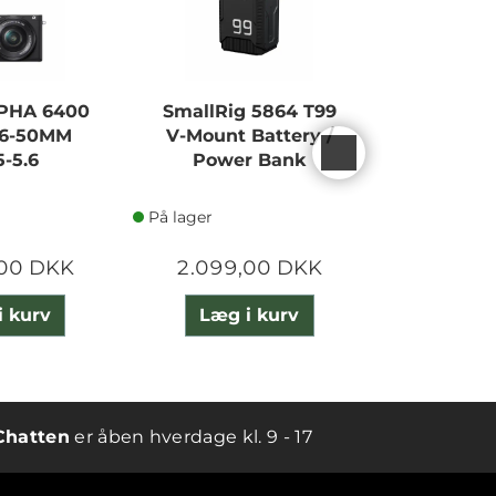
PHA 6400
SmallRig 5864 T99
CANON
 16-50MM
V-Mount Battery /
MARK II
5-5.6
Power Bank
B
På lager
På lager
,00 DKK
2.099,00 DKK
23.120
i kurv
Læg i kurv
Læg 
Chatten
er åben hverdage kl. 9 - 17