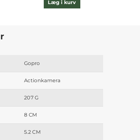
Læg i kurv
L
r
Gopro
Actionkamera
207 G
8 CM
5.2 CM