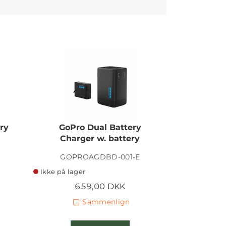
ry
GoPro Dual Battery
GoPro P
Charger w. battery
Lens Ho
GOPROAGDBD-001-E
GOP
Ikke på lager
Ikke på lage
659,00 DKK
2
Sammenlign