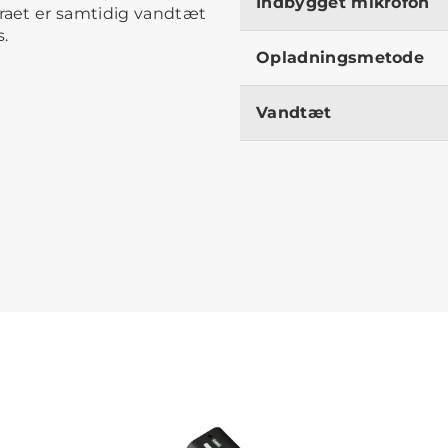
Indbygget mikrofon
raet er samtidig vandtæt
.
Opladningsmetode
Vandtæt