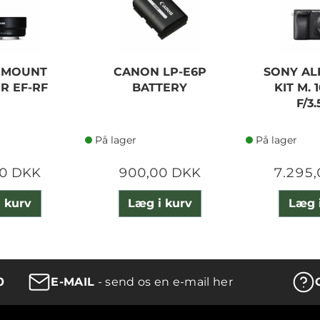
 MOUNT
CANON LP-E6P
SONY AL
R EF-RF
BATTERY
KIT M.
F/3.
På lager
På lager
0 DKK
900,00 DKK
7.295
 kurv
Læg i kurv
Læg 
0
E-MAIL
- send os en e-mail her