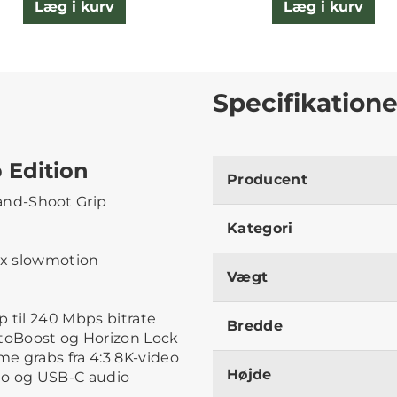
Læg i kurv
Læg i kurv
Specifikatione
 Edition
Producent
nd-Shoot Grip
Kategori
32x slowmotion
Vægt
p til 240 Mbps bitrate
Bredde
toBoost og Horizon Lock
ame grabs fra 4:3 8K-video
Højde
dio og USB-C audio