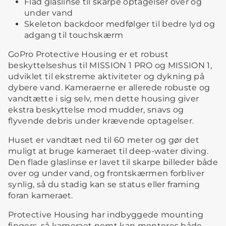
Flad glaslinse til skarpe optagelser over og
under vand
Skeleton backdoor medfølger til bedre lyd og
adgang til touchskærm
GoPro Protective Housing er et robust
beskyttelseshus til MISSION 1 PRO og MISSION 1,
udviklet til ekstreme aktiviteter og dykning på
dybere vand. Kameraerne er allerede robuste og
vandtætte i sig selv, men dette housing giver
ekstra beskyttelse mod mudder, snavs og
flyvende debris under krævende optagelser.
Huset er vandtæt ned til 60 meter og gør det
muligt at bruge kameraet til deep-water diving.
Den flade glaslinse er lavet til skarpe billeder både
over og under vand, og frontskærmen forbliver
synlig, så du stadig kan se status eller framing
foran kameraet.
Protective Housing har indbyggede mounting
fingers, så kameraet nemt kan monteres både