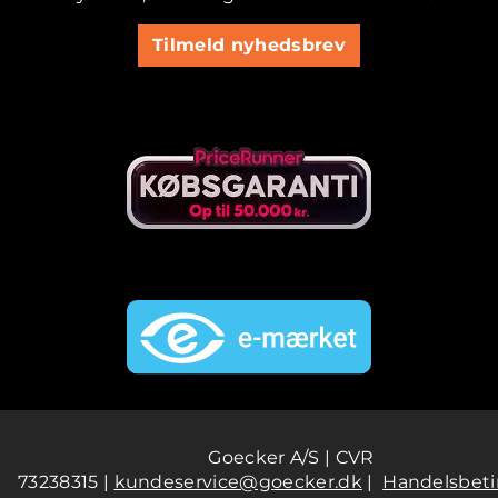
Tilmeld nyhedsbrev
Goecker A/S | CVR
73238315 |
kundeservice@goecker.dk
|
Handelsbeti