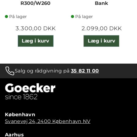
R300/W260
Bank
På lager
På lager
3.300,00 DKK
2.099,00 DKK
Læg i kurv
Læg i kurv
Salg og rådgivning på
35 82 11 00
København
Svanevej 24, 2400 København NV
Aarhus