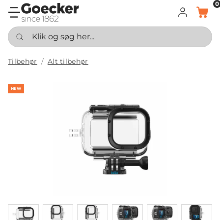
0
LOG IND
KURV
Klik og søg her...
Tilbehør
Alt tilbehør
NEW