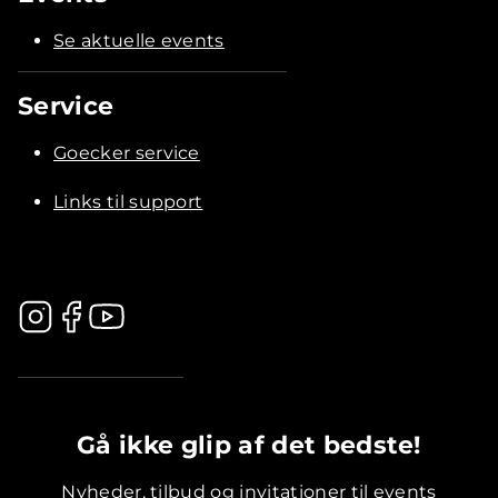
Se aktuelle events
Service
Goecker service
Links til support
.............................................
Gå ikke glip af det bedste!
Nyheder, tilbud og invitationer til events