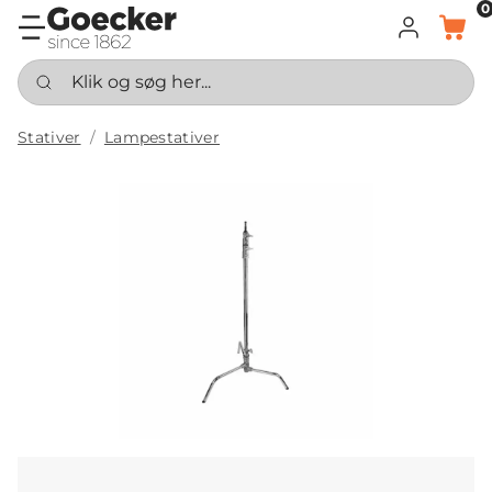
0
LOG IND
KURV
Klik og søg her...
Stativer
Lampestativer