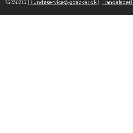
73238315 |
kundeservice@goecker.dk
|
Handelsbeti