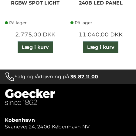
RGBW SPOT LIGHT
240B LED PANEL
På lager
På lager
2.775,00 DKK
11.040,00 DKK
Læg i kurv
Læg i kurv
Salg og rådgivning på
35 82 11 00
København
Svanevej 24, 2400 København NV