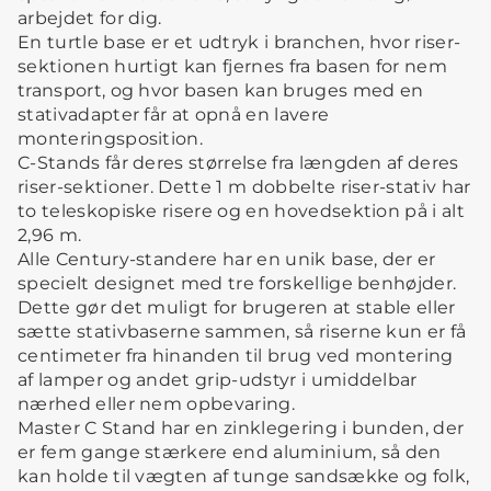
arbejdet for dig.
En turtle base er et udtryk i branchen, hvor riser-
sektionen hurtigt kan fjernes fra basen for nem
transport, og hvor basen kan bruges med en
stativadapter får at opnå en lavere
monteringsposition.
C-Stands får deres størrelse fra længden af deres
riser-sektioner. Dette 1 m dobbelte riser-stativ har
to teleskopiske risere og en hovedsektion på i alt
2,96 m.
Alle Century-standere har en unik base, der er
specielt designet med tre forskellige benhøjder.
Dette gør det muligt for brugeren at stable eller
sætte stativbaserne sammen, så riserne kun er få
centimeter fra hinanden til brug ved montering
af lamper og andet grip-udstyr i umiddelbar
nærhed eller nem opbevaring.
Master C Stand har en zinklegering i bunden, der
er fem gange stærkere end aluminium, så den
kan holde til vægten af tunge sandsække og folk,