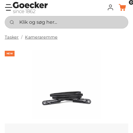
0
LOG IND
KURV
Klik og søg her...
Tasker
Kameraremme
NEW