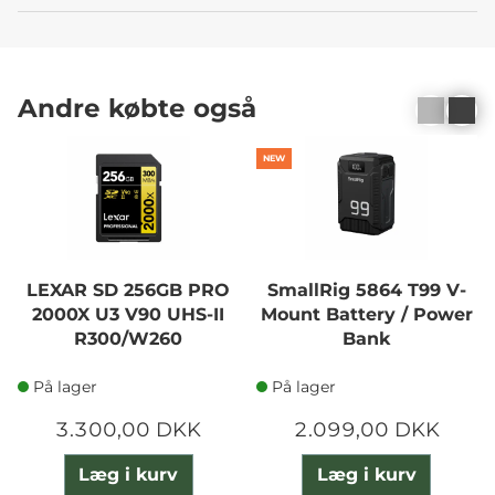
Andre købte også
NEW
LEXAR SD 256GB PRO
SmallRig 5864 T99 V-
2000X U3 V90 UHS-II
Mount Battery / Power
R300/W260
Bank
På lager
På lager
3.300,00 DKK
2.099,00 DKK
Læg i kurv
Læg i kurv