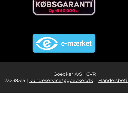
Goecker A/S | CVR
73238315 |
kundeservice@goecker.dk
|
Handelsbeti