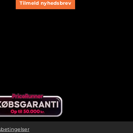
Tilmeld nyhedsbrev
betingelser