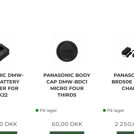
IC DMW-
PANASONIC BODY
PANASO
BATTERY
CAP DMW-BDC1
BRD50E
ER FOR
MICRO FOUR
CHA
K22
THIRDS
På lager
På lager
0 DKK
60,00 DKK
2.250