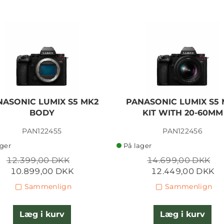
NASONIC LUMIX S5 MK2
PANASONIC LUMIX S5 
BODY
KIT WITH 20-60MM
PAN122455
PAN122456
ager
På lager
12.399,00 DKK
14.699,00 DKK
10.899,00 DKK
12.449,00 DKK
Sammenlign
Sammenlign
Læg i kurv
Læg i kurv