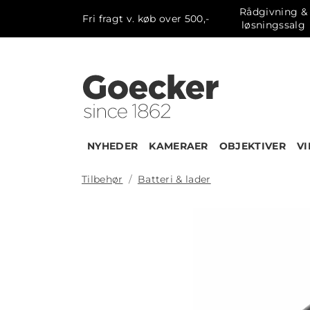
Rådgivning &
Fri fragt v. køb over 500,-
løsningssalg
NYHEDER
KAMERAER
OBJEKTIVER
V
Tilbehør
Batteri & lader