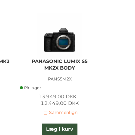
MK2
PANASONIC LUMIX S5
PANAS
MK2X BODY
MK2X KI
PANS5M2X
PA
På lager
På lager
13.949,00 DKK
16.9
12.449,00 DKK
14.
Sammenlign
Læg i kurv
L