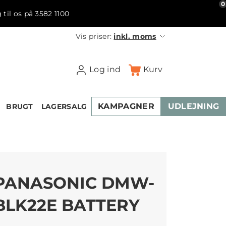
0
 til os på 3582 1100
Vis priser:
inkl. moms
Log ind
Kurv
KAMPAGNER
UDLEJNING
BRUGT
LAGERSALG
PANASONIC DMW-
BLK22E BATTERY