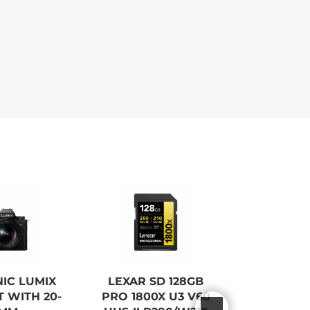
IC LUMIX
LEXAR SD 128GB
PANASON
T WITH 20-
PRO 1800X U3 V60
S9 KIT M