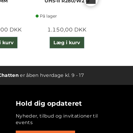
0MM
UHS-II R280/W210
NIGH
På lager
På lager
,00 DKK
1.150,00 DKK
13.495
i kurv
Læg i kurv
Læg 
Chatten
er åben hverdage kl. 9 - 17
Hold dig opdateret
Nyheder, tilbud og invitationer til
events