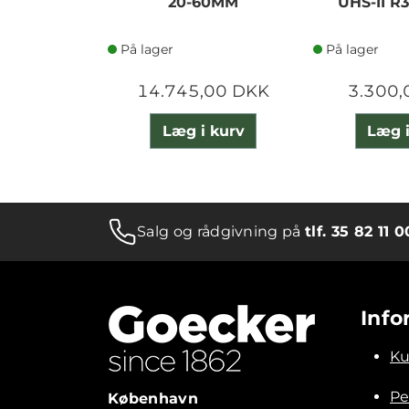
20-60MM
UHS-II R
På lager
På lager
14.745,00 DKK
3.300,
Læg i kurv
Læg i
Salg og rådgivning på
tlf. 35 82 11 0
Info
Ku
Pe
København