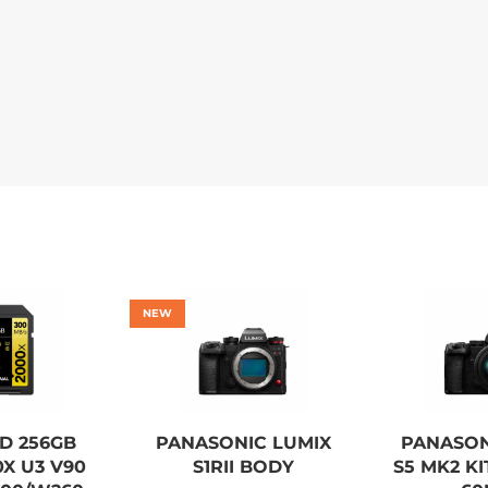
NEW
D 256GB
PANASONIC LUMIX
PANASON
X U3 V90
S1RII BODY
S5 MK2 KI