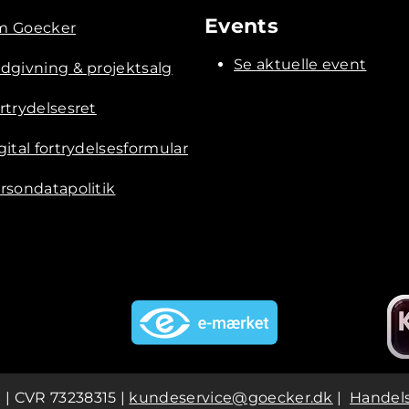
Events
 Goecker
Se aktuelle event
dgivning & projektsalg
rtrydelsesret
gital fortrydelsesformular
rsondatapolitik
 | CVR 73238315 |
kundeservice@goecker.dk
|
Handels