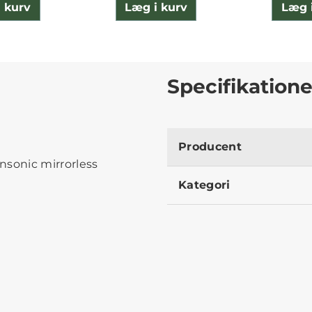
 kurv
Læg i kurv
Læg 
Specifikatione
Producent
ansonic mirrorless
Kategori