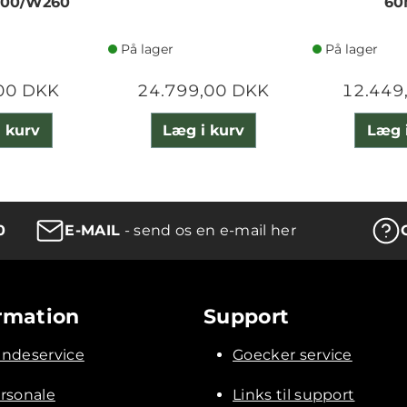
300/W260
6
På lager
På lager
00 DKK
24.799,00 DKK
12.449
 kurv
Læg i kurv
Læg 
0
E-MAIL
- send os en e-mail her
rmation
Support
ndeservice
Goecker service
rsonale
Links til support