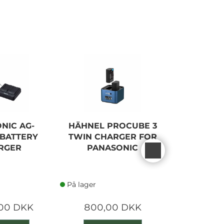
NIC AG-
HÄHNEL PROCUBE 3
HÄHNEL 
 BATTERY
TWIN CHARGER FOR
TWIN CH
RGER
PANASONIC
NI
På lager
På lager
,00 DKK
800,00 DKK
800,