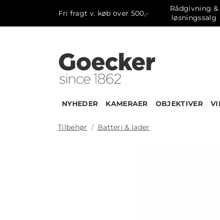
Rådgivning &
Fri fragt v. køb over 500,-
løsningssalg
NYHEDER
KAMERAER
OBJEKTIVER
V
Tilbehør
Batteri & lader