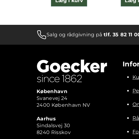
Læg i kurv
Læg i
Salg og rådgivning på
tlf. 35 82 11 0
Info
Ku
Pe
København
Svanevej 24
Om
2400 København NV
Rå
Aarhus
Sindalsvej 30
Fo
8240 Risskov