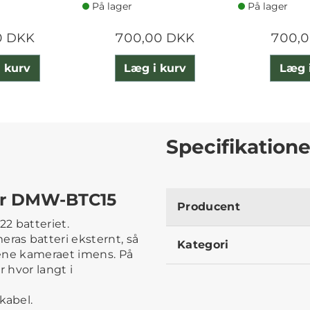
På lager
På lager
0 DKK
700,00 DKK
700,
 kurv
Læg i kurv
Læg 
Specifikatione
er DMW-BTC15
Producent
2 batteriet.
as batteri eksternt, så
Kategori
jene kameraet imens. På
r hvor langt i
kabel.