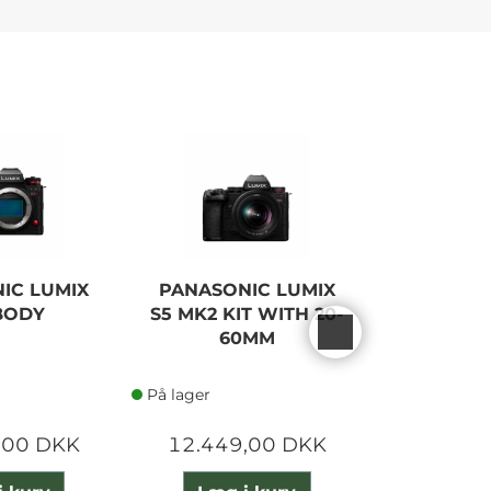
IC LUMIX
PANASONIC LUMIX
SANDISK
 BODY
S5 MK2 KIT WITH 20-
EXTREME
60MM
200
På lager
På lager
,00 DKK
12.449,00 DKK
1.870