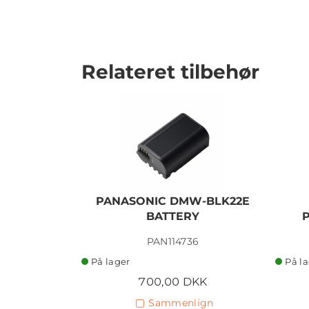
Relateret tilbehør
PANASONIC DMW-BLK22E
BATTERY
PAN114736
På lager
På l
700,00 DKK
Sammenlign