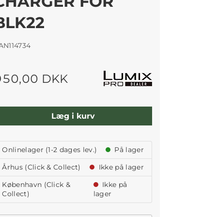
CHARGER FOR
BLK22
AN114734
950,00 DKK
Læg i kurv
Onlinelager (1-2 dages lev.)
På lager
Århus (Click & Collect)
Ikke på lager
København (Click &
Ikke på
Collect)
lager