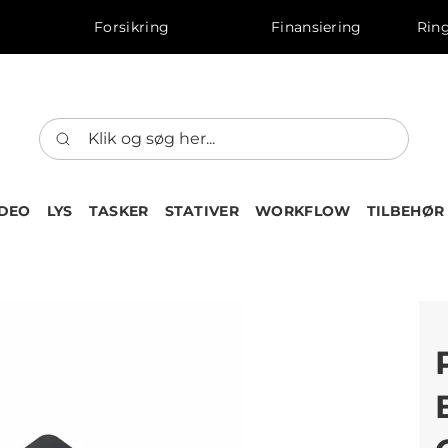
Forsikring
Finansiering
Ring
IDEO
LYS
TASKER
STATIVER
WORKFLOW
TILBEHØR