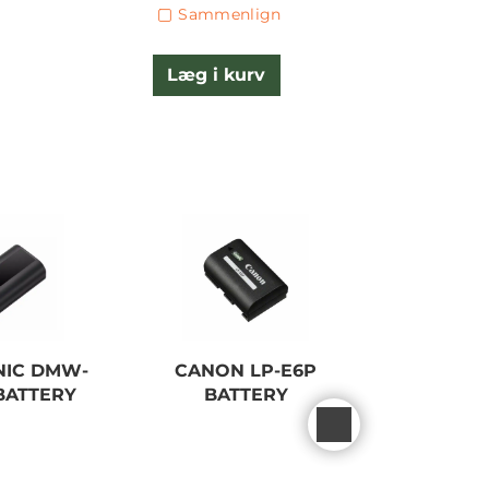
Sammenlign
Læg i kurv
L
NEW
NIC DMW-
CANON LP-E6P
SmallRig
 BATTERY
BATTERY
V-Mount 
Powe