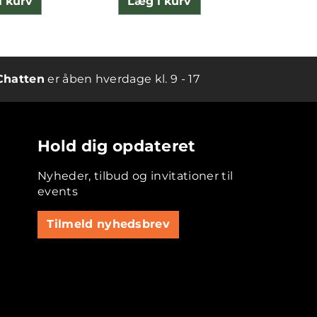
i kurv
Læg i kurv
Læg 
Chatten
er åben hverdage kl. 9 - 17
Hold dig opdateret
Nyheder, tilbud og invitationer til
events
Tilmeld nyhedsbrev