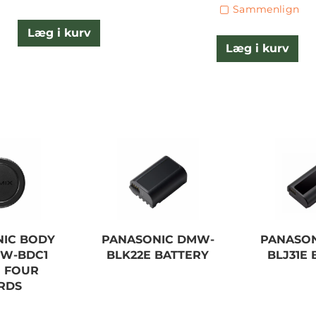
Sammenlign
Læg i kurv
Læg i kurv
IC BODY
PANASONIC DMW-
PANASO
W-BDC1
BLK22E BATTERY
BLJ31E
 FOUR
RDS