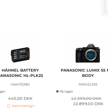
HÄHNEL BATTERY
PANASONIC LUMIX S5 
PANASONIC HL-PLK22
BODY
HAH115380
PAN122455
ager
På lager
440,00 DKK
12.399,00 DKK
10.899,00 DKK
Sammenlign