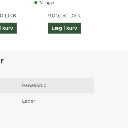
På lager
På lager
00 DKK
900,00 DKK
2.099
i kurv
Læg i kurv
Læg 
r
Panasonic
Lader