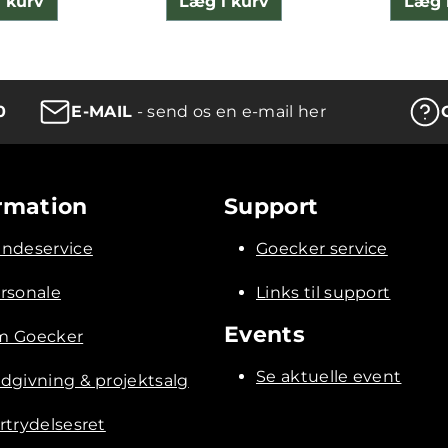
 kurv
Læg i kurv
Læg 
0
E-MAIL
- send os en e-mail her
rmation
Support
ndeservice
Goecker service
rsonale
Links til support
Events
 Goecker
Se aktuelle event
dgivning & projektsalg
rtrydelsesret