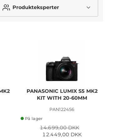
Produkteksperter
MK2
PANASONIC LUMIX S5 MK2
PANAS
KIT WITH 20-60MM
M
PAN122456
På lager
På lager
14.699,00 DKK
13.9
12.449,00 DKK
12.