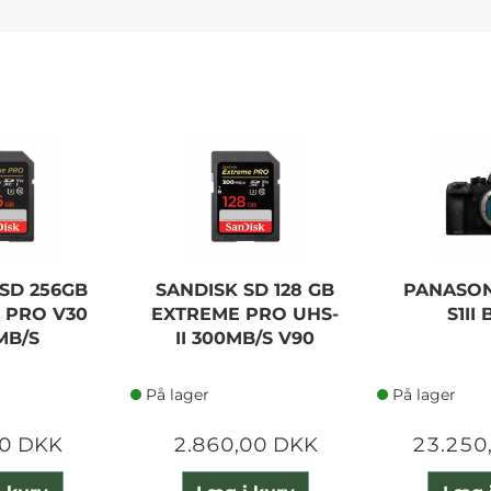
SD 256GB
SANDISK SD 128 GB
PANASON
 PRO V30
EXTREME PRO UHS-
S1II
MB/S
II 300MB/S V90
På lager
På lager
0 DKK
2.860,00 DKK
23.250