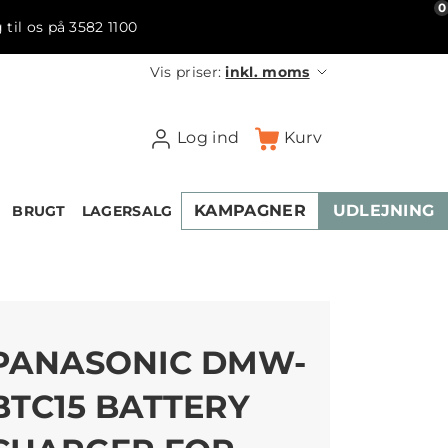
0
 til os på 3582 1100
Vis priser:
inkl. moms
Log ind
Kurv
KAMPAGNER
UDLEJNING
BRUGT
LAGERSALG
PANASONIC DMW-
BTC15 BATTERY