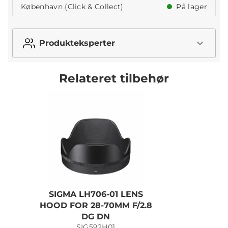
København (Click & Collect)
På lager
Produkteksperter
Relateret tilbehør
SIGMA LH706-01 LENS
N
HOOD FOR 28-70MM F/2.8
DG DN
SIG592H01