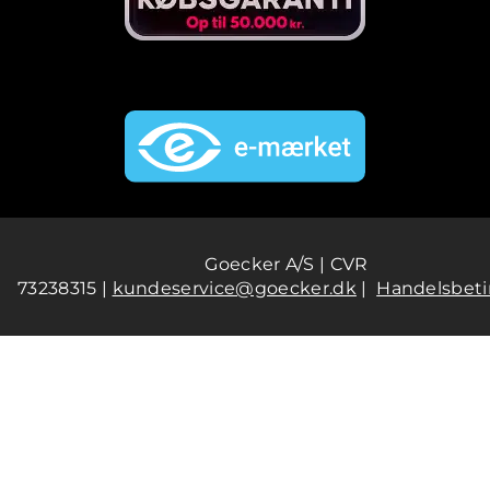
Goecker A/S | CVR
73238315 |
kundeservice@goecker.dk
|
Handelsbeti