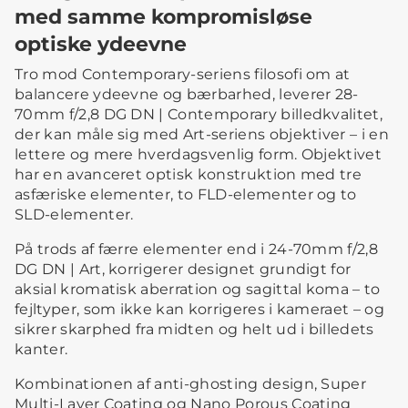
med samme kompromisløse
optiske ydeevne
Tro mod Contemporary-seriens filosofi om at
balancere ydeevne og bærbarhed, leverer 28-
70mm f/2,8 DG DN | Contemporary billedkvalitet,
der kan måle sig med Art-seriens objektiver – i en
lettere og mere hverdagsvenlig form. Objektivet
har en avanceret optisk konstruktion med tre
asfæriske elementer, to FLD-elementer og to
SLD-elementer.
På trods af færre elementer end i 24-70mm f/2,8
DG DN | Art, korrigerer designet grundigt for
aksial kromatisk aberration og sagittal koma – to
fejltyper, som ikke kan korrigeres i kameraet – og
sikrer skarphed fra midten og helt ud i billedets
kanter.
Kombinationen af anti-ghosting design, Super
Multi-Layer Coating og Nano Porous Coating