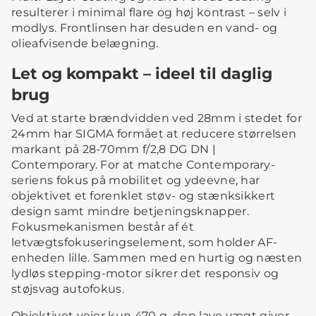
resulterer i minimal flare og høj kontrast – selv i
modlys. Frontlinsen har desuden en vand- og
olieafvisende belægning.
Let og kompakt – ideel til daglig
brug
Ved at starte brændvidden ved 28mm i stedet for
24mm har SIGMA formået at reducere størrelsen
markant på 28-70mm f/2,8 DG DN |
Contemporary. For at matche Contemporary-
seriens fokus på mobilitet og ydeevne, har
objektivet et forenklet støv- og stænksikkert
design samt mindre betjeningsknapper.
Fokusmekanismen består af ét
letvægtsfokuseringselement, som holder AF-
enheden lille. Sammen med en hurtig og næsten
lydløs stepping-motor sikrer det responsiv og
støjsvag autofokus.
Objektivet vejer kun 470 g, den lave vægt giver