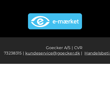
Goecker A/S | CVR
73238315 |
kundeservice@goecker.dk
|
Handelsbeti