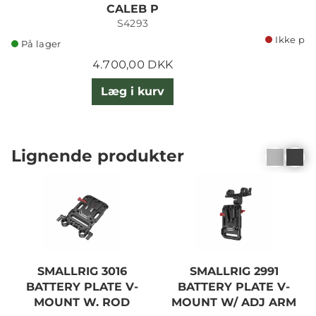
CALEB P
S4293
Ikke på 
På lager
4.700,00 DKK
Læg i kurv
Lignende produkter
SMALLRIG 3016
SMALLRIG 2991
BATTERY PLATE V-
BATTERY PLATE V-
MOUNT W. ROD
MOUNT W/ ADJ ARM