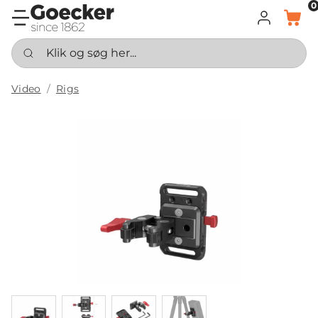
0
LOG IND
KURV
Klik og søg her...
Video
Rigs