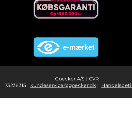
Goecker A/S | CVR
73238315 |
kundeservice@goecker.dk
|
Handelsbeti