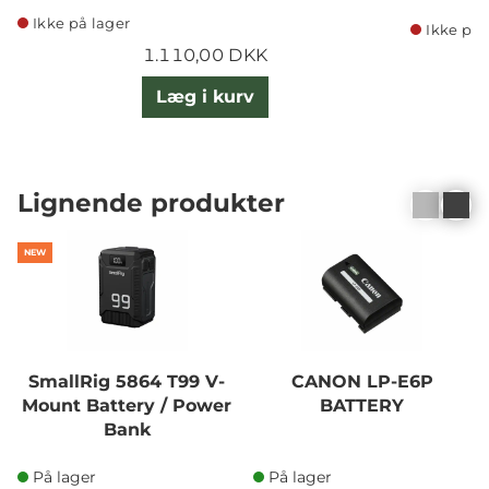
Ikke på lager
Ikke på 
1.110,00 DKK
Læg i kurv
Lignende produkter
NEW
SmallRig 5864 T99 V-
CANON LP-E6P
Mount Battery / Power
BATTERY
Bank
På lager
På lager