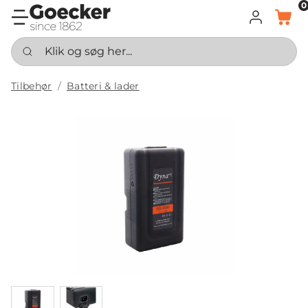
0
LOG IND
KURV
Klik og søg her...
Tilbehør
Batteri & lader