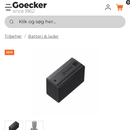
0
LOG IND
KURV
Klik og søg her...
Tilbehør
Batteri & lader
NEW