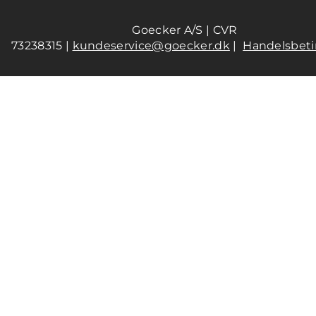
Goecker A/S | CVR
73238315 |
kundeservice@goecker.dk
|
Handelsbeti