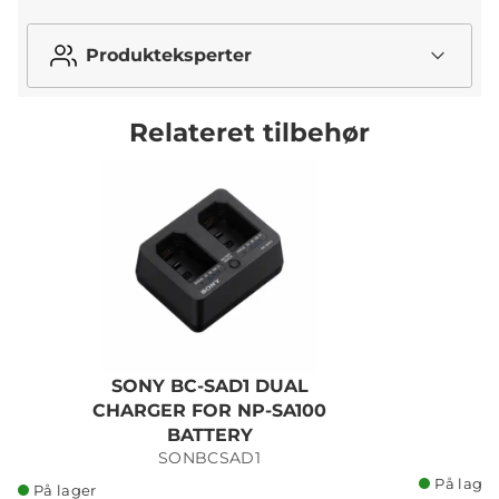
Produkteksperter
Relateret tilbehør
SONY BC-SAD1 DUAL
S
CHARGER FOR NP-SA100
BATTERY
SONBCSAD1
På lager
På lager