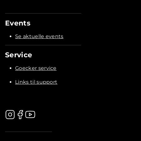
Events
Se aktuelle events
Service
Goecker service
Links til support
.............................................