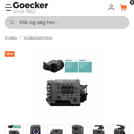
0
LOG IND
KURV
Klik og søg her...
Video
Videokamera
NEW