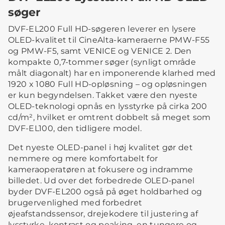
søger
DVF-EL200 Full HD-søgeren leverer en lysere
OLED-kvalitet til CineAlta-kameraerne PMW-F55
og PMW-F5, samt VENICE og VENICE 2. Den
kompakte 0,7-tommer søger (synligt område
målt diagonalt) har en imponerende klarhed med
1920 x 1080 Full HD-opløsning – og opløsningen
er kun begyndelsen. Takket være den nyeste
OLED-teknologi opnås en lysstyrke på cirka 200
cd/m², hvilket er omtrent dobbelt så meget som
DVF-EL100, den tidligere model.
Det nyeste OLED-panel i høj kvalitet gør det
nemmere og mere komfortabelt for
kameraoperatøren at fokusere og indramme
billedet. Ud over det forbedrede OLED-panel
byder DVF-EL200 også på øget holdbarhed og
brugervenlighed med forbedret
øjeafstandssensor, drejekodere til justering af
lysstyrke, kontrast og peaking, en tungere og