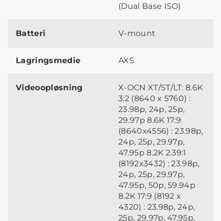
(Dual Base ISO)
Batteri
V-mount
Lagringsmedie
AXS
Videoopløsning
X-OCN XT/ST/LT: 8.6K
3:2 (8640 x 5760) :
23.98p, 24p, 25p,
29.97p 8.6K 17:9
(8640x4556) : 23.98p,
24p, 25p, 29.97p,
47.95p 8.2K 2.39:1
(8192x3432) : 23.98p,
24p, 25p, 29.97p,
47.95p, 50p, 59.94p
8.2K 17:9 (8192 x
4320) : 23.98p, 24p,
25p, 29.97p, 47.95p,