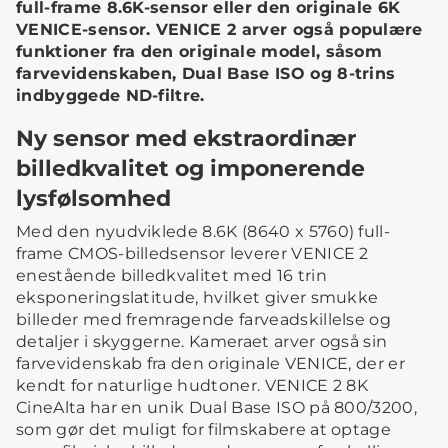
full-frame 8.6K-sensor eller den originale 6K
VENICE-sensor. VENICE 2 arver også populære
funktioner fra den originale model, såsom
farvevidenskaben, Dual Base ISO og 8-trins
indbyggede ND-filtre.
Ny sensor med ekstraordinær
billedkvalitet og imponerende
lysfølsomhed
Med den nyudviklede 8.6K (8640 x 5760) full-
frame CMOS-billedsensor leverer VENICE 2
enestående billedkvalitet med 16 trin
eksponeringslatitude, hvilket giver smukke
billeder med fremragende farveadskillelse og
detaljer i skyggerne. Kameraet arver også sin
farvevidenskab fra den originale VENICE, der er
kendt for naturlige hudtoner. VENICE 2 8K
CineAlta har en unik Dual Base ISO på 800/3200,
som gør det muligt for filmskabere at optage