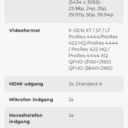
(5434 x 3056) :
23.98p, 24p, 25p,
29.97p, 50p, 59.94p
Videoformat
X-OCN XT / ST / LT
ProRes 4444/ProRes
422 HQ ProRes 4444
/ ProRes 422 HQ /
ProRes 4444 XQ
QFHD (3160×2160)
QFHD (3840×2160)
HDMI udgang
Ja, Standard A
Mikrofon indgang
Ja
Hovedtelefon
Ja
indgang