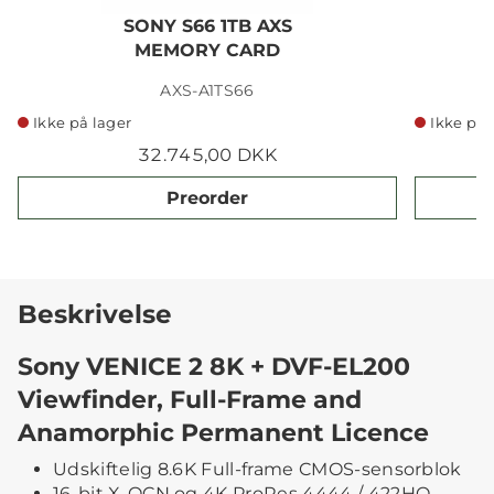
SONY S66 1TB AXS
MEMORY CARD
AXS-A1TS66
Ikke på lager
Ikke på 
32.745,00 DKK
Preorder
Beskrivelse
Sony VENICE 2 8K + DVF-EL200
Viewfinder, Full-Frame and
Anamorphic Permanent Licence
Udskiftelig 8.6K Full-frame CMOS-sensorblok
16-bit X-OCN og 4K ProRes 4444 / 422HQ