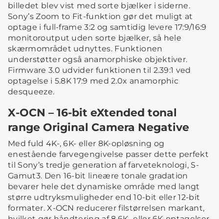
billedet blev vist med sorte bjælker i siderne.
Sony’s Zoom to Fit-funktion gør det muligt at
optage i full-frame 3:2 og samtidig levere 17:9/16:9
monitoroutput uden sorte bjælker, så hele
skærmområdet udnyttes. Funktionen
understøtter også anamorphiske objektiver.
Firmware 3.0 udvider funktionen til 2.39:1 ved
optagelse i 5.8K 17:9 med 2.0x anamorphic
desqueeze.
X-OCN – 16-bit eXtended tonal
range Original Camera Negative
Med fuld 4K-, 6K- eller 8K-opløsning og
enestående farvegengivelse passer dette perfekt
til Sony’s tredje generation af farveteknologi, S-
Gamut3. Den 16-bit lineære tonale gradation
bevarer hele det dynamiske område med langt
større udtryksmuligheder end 10-bit eller 12-bit
formater. X-OCN reducerer filstørrelsen markant,
hvilket gør håndtering af 8.6K- eller 6K-optagelser