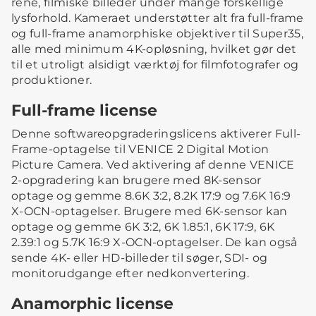
rene, filmiske billeder under mange forskellige
lysforhold. Kameraet understøtter alt fra full-frame
og full-frame anamorphiske objektiver til Super35,
alle med minimum 4K-opløsning, hvilket gør det
til et utroligt alsidigt værktøj for filmfotografer og
produktioner.
Full-frame license
Denne softwareopgraderingslicens aktiverer Full-
Frame-optagelse til VENICE 2 Digital Motion
Picture Camera. Ved aktivering af denne VENICE
2-opgradering kan brugere med 8K-sensor
optage og gemme 8.6K 3:2, 8.2K 17:9 og 7.6K 16:9
X-OCN-optagelser. Brugere med 6K-sensor kan
optage og gemme 6K 3:2, 6K 1.85:1, 6K 17:9, 6K
2.39:1 og 5.7K 16:9 X-OCN-optagelser. De kan også
sende 4K- eller HD-billeder til søger, SDI- og
monitorudgange efter nedkonvertering.
Anamorphic license