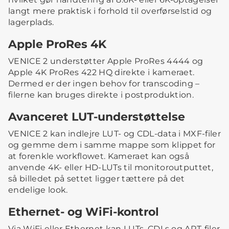
langt mere praktisk i forhold til overførselstid og
lagerplads.
Apple ProRes 4K
VENICE 2 understøtter Apple ProRes 4444 og
Apple 4K ProRes 422 HQ direkte i kameraet.
Dermed er der ingen behov for transcoding –
filerne kan bruges direkte i postproduktion.
Avanceret LUT-understøttelse
VENICE 2 kan indlejre LUT- og CDL-data i MXF-filer
og gemme dem i samme mappe som klippet for
at forenkle workflowet. Kameraet kan også
anvende 4K- eller HD-LUTs til monitoroutputtet,
så billedet på settet ligger tættere på det
endelige look.
Ethernet- og WiFi-kontrol
Via WiFi eller Ethernet kan LUTs, CDLs og ART-filer