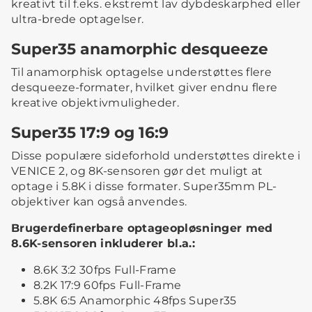
kreativt til f.eks. ekstremt lav dybdeskarphed eller
ultra-brede optagelser.
Super35 anamorphic desqueeze
Til anamorphisk optagelse understøttes flere
desqueeze-formater, hvilket giver endnu flere
kreative objektivmuligheder.
Super35 17:9 og 16:9
Disse populære sideforhold understøttes direkte i
VENICE 2, og 8K-sensoren gør det muligt at
optage i 5.8K i disse formater. Super35mm PL-
objektiver kan også anvendes.
Brugerdefinerbare optageopløsninger med
8.6K-sensoren inkluderer bl.a.:
8.6K 3:2 30fps Full-Frame
8.2K 17:9 60fps Full-Frame
5.8K 6:5 Anamorphic 48fps Super35