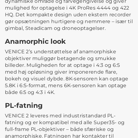
dynamiske område og farvegengivelse og giver
mulighed for optagelse i 4K ProRes 4444 og 422
HQ. Det kompakte design uden ekstern recorder
gør opsætningen hurtigere og nemmere – især til
gimbal, Steadicam og droneoptagelser.
Anamorphic look
VENICE 2’s understøttelse af anamorphiske
objektiver muliggør betagende og smukke
billeder. Muligheden for at optage i 4:3 og 6:5
med høj opløsning giver imponerende flare,
bokeh og visuel dybde. 8K-sensoren kan optage
5.8K i 6:5-format, mens 6K-sensoren kan optage
både 6:5 og 4:3 i 4K.
PL-fatning
VENICE 2 leveres med industristandard PL-
fatning og er kompatibel med alle Super35- og
full-frame PL-objektiver – både sfæriske og
anamorphiske. Fatningen har kontakter til