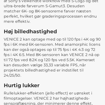
af Sony’s velkendte workflow med S-Log3 og det
ultra-brede farverum S-Gamut3. Desuden
matcher 6K- og 8K-sensorerne farver næsten
perfekt, hvilket gør graderingsprocessen endnu
mere effektiv.
Høj billedhastighed
VENICE 2 kan optage med op til 120 fps i 4K og 90
fps i 6K med 6K-sensoren. Med anamorphic licens
kan der også optages op til 75 fps i 4K 4:3 og 72
fps i 4K 6:5. Med 8K-sensoren kan VENICE 2 nå op
til 72 fps ved 8.2K og 120 fps ved 5.5K. Kameraet
kan desuden vælge 33,33 variable FPS, når
projektets billedhastighed er indstillet til
24/25/50.
Hurtig lukker
Rullelukker-effekten (jello effect) er uønsket i
filmoptagelser. VENICE 2 har højhastigheds-
sensoraflæsning, der minimerer denne effekt,