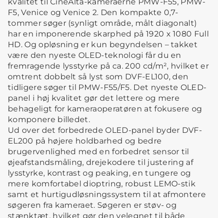
kvalitet til CineAlta-kameraerne PMW-F55, PMW-
F5, Venice og Venice 2. Den kompakte 0,7-
tommer søger (synligt område, målt diagonalt)
har en imponerende skarphed på 1920 x 1080 Full
HD. Og opløsning er kun begyndelsen – takket
være den nyeste OLED-teknologi får du en
fremragende lysstyrke på ca. 200 cd/m², hvilket er
omtrent dobbelt så lyst som DVF-EL100, den
tidligere søger til PMW-F55/F5. Det nyeste OLED-
panel i høj kvalitet gør det lettere og mere
behageligt for kameraoperatøren at fokusere og
komponere billedet.
Ud over det forbedrede OLED-panel byder DVF-
EL200 på højere holdbarhed og bedre
brugervenlighed med en forbedret sensor til
øjeafstandsmåling, drejekodere til justering af
lysstyrke, kontrast og peaking, en tungere og
mere komfortabel dioptring, robust LEMO-stik
samt et hurtigudløsningssystem til at afmontere
søgeren fra kameraet. Søgeren er støv- og
stænktæt, hvilket gør den velegnet til både