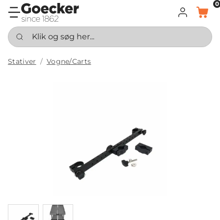
0
LOG IND
KURV
Klik og søg her...
Stativer
Vogne/Carts