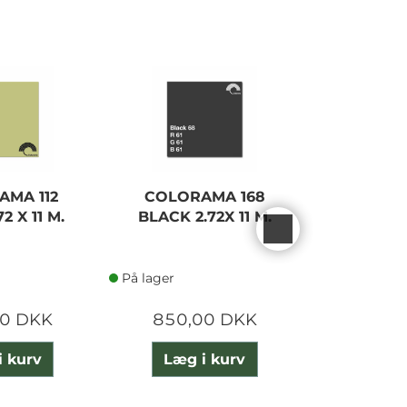
AMA 112
COLORAMA 168
COLOR
2 X 11 M.
BLACK 2.72X 11 M.
DAMSON 2.
På lager
På lager
00 DKK
850,00 DKK
850,
i kurv
Læg i kurv
Læg 