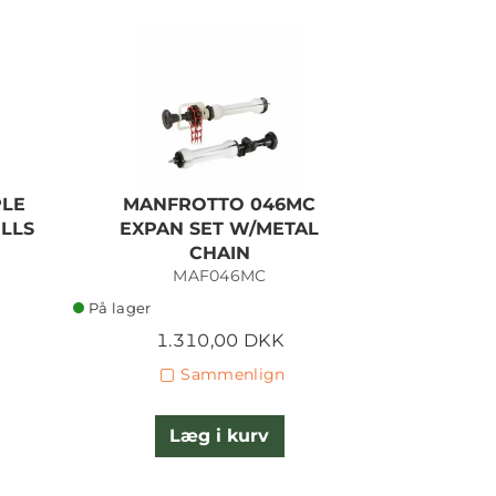
PLE
MANFROTTO 046MC
MANF
LLS
EXPAN SET W/METAL
WALL 
CHAIN
SI
MAF046MC
M
På lager
På lager
1.310,00 DKK
2
Sammenlign
Læg i kurv
L