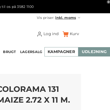
0
 til os på 3582 1100
Vis priser:
inkl. moms
Log ind
Kurv
KAMPAGNER
UDLEJNING
BRUGT
LAGERSALG
COLORAMA 131
MAIZE 2.72 X 11 M.