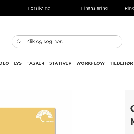
Forsikring
Finansiering
Ring
IDEO
LYS
TASKER
STATIVER
WORKFLOW
TILBEHØR