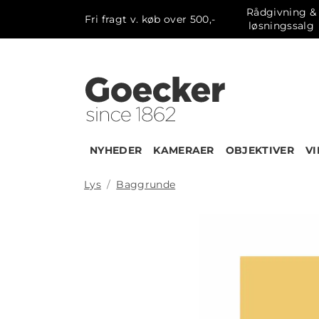
Rådgivning &
Fri fragt v. køb over 500,-
løsningssalg
NYHEDER
KAMERAER
OBJEKTIVER
V
Lys
Baggrunde