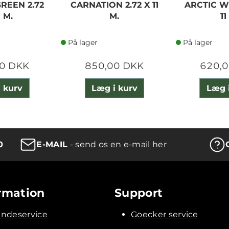
EEN 2.72
CARNATION 2.72 X 11
ARCTIC WH
1 M.
M.
11
På lager
På lager
0 DKK
850,00 DKK
620,
 kurv
Læg i kurv
Læg 
0
E-MAIL
- send os en e-mail her
rmation
Support
ndeservice
Goecker service