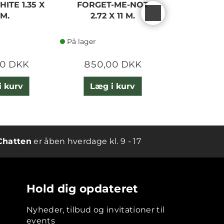
ITE 1.35 X
FORGET-ME-NOT
PAPERG
 M.
2.72 X 11 M.
HO
På lager
På lager
00 DKK
850,00 DKK
675,
i kurv
Læg i kurv
Læg 
Chatten
er åben hverdage kl. 9 - 17
Hold dig opdateret
Nyheder, tilbud og invitationer til
events