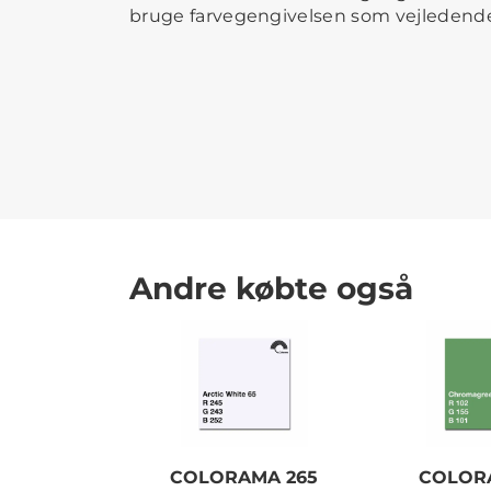
bruge farvegengivelsen som vejledend
Andre købte også
COLORAMA 265
COLORA