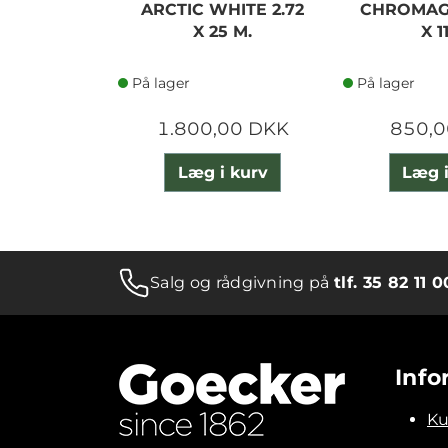
ARCTIC WHITE 2.72
CHROMAGR
X 25 M.
X 1
På lager
På lager
1.800,00 DKK
850,0
Læg i kurv
Læg i
Salg og rådgivning på
tlf. 35 82 11 0
Info
Ku