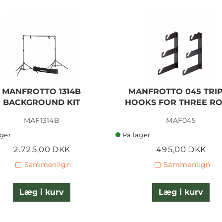
MANFROTTO 1314B
MANFROTTO 045 TRI
BACKGROUND KIT
HOOKS FOR THREE RO
MAF1314B
MAF045
ager
På lager
2.725,00 DKK
495,00 DKK
Sammenlign
Sammenlign
Læg i kurv
Læg i kurv