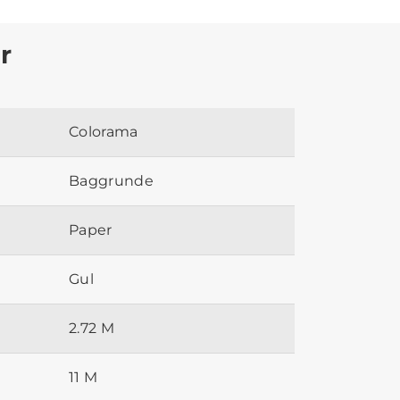
r
Colorama
Baggrunde
Paper
Gul
2.72 M
11 M