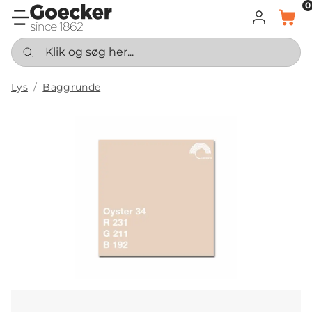
0
LOG IND
KURV
Klik og søg her...
Lys
Baggrunde