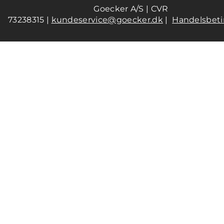
Goecker A/S | CVR
73238315 |
kundeservice@goecker.dk
|
Handelsbeti