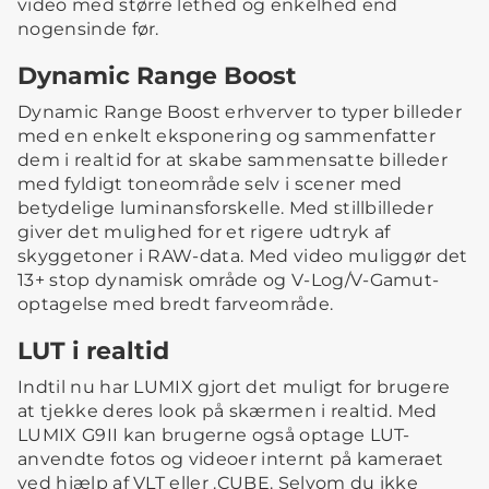
video med større lethed og enkelhed end
nogensinde før.
Dynamic Range Boost
Dynamic Range Boost erhverver to typer billeder
med en enkelt eksponering og sammenfatter
dem i realtid for at skabe sammensatte billeder
med fyldigt toneområde selv i scener med
betydelige luminansforskelle. Med stillbilleder
giver det mulighed for et rigere udtryk af
skyggetoner i RAW-data. Med video muliggør det
13+ stop dynamisk område og V-Log/V-Gamut-
optagelse med bredt farveområde.
LUT i realtid
Indtil nu har LUMIX gjort det muligt for brugere
at tjekke deres look på skærmen i realtid. Med
LUMIX G9II kan brugerne også optage LUT-
anvendte fotos og videoer internt på kameraet
ved hjælp af VLT eller .CUBE. Selvom du ikke