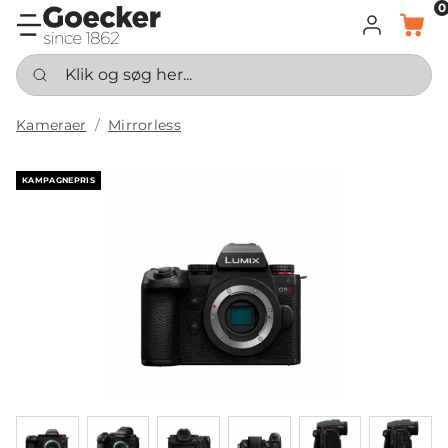
0
LOG IND
KURV
Klik og søg her...
Kameraer
Mirrorless
KAMPAGNEPRIS