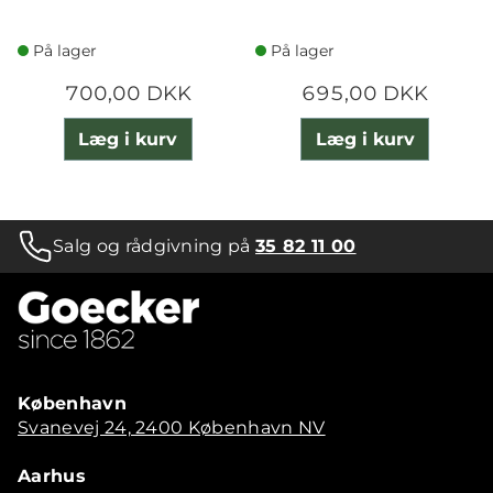
På lager
På lager
700,00 DKK
695,00 DKK
Læg i kurv
Læg i kurv
Salg og rådgivning på
35 82 11 00
København
Svanevej 24, 2400 København NV
Aarhus