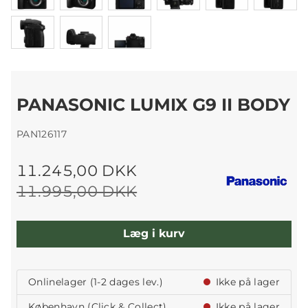
PANASONIC LUMIX G9 II BODY
PAN126117
11.245,00 DKK
11.995,00 DKK
Læg i kurv
Onlinelager (1-2 dages lev.)
Ikke på lager
København (Click & Collect)
Ikke på lager