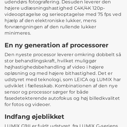
udendørs fotografering. Desuden leverer den
højere udlæsningshastighed C4K/4K 120p-
videooptagelse og serieoptagelse med 75 fps ved
hjælp af den elektroniske lukker, mens
forvrængningen af den rullende lukker
minimeres.
En ny generation af processorer
Den nyeste processor leverer omkring dobbelt så
stor behandlingskraft, hvilket muliggør
højhastighedsbehandling af video i højere
opløsning og med højere bithastighed. Det er
udstyret med teknologi, som LEICA og LUMIX har
udviklet i fællesskab. Kombinationen af den nye
sensor og processor sørger for både
fasedetekterende autofokus og høj billedkvalitet
for fotos og videoer.
Indfang øjeblikket
LUMIX G9II er fuldt udstyret, fra LUMIX G-seriens