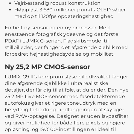
Vejrbestandig robust konstruktion
Højopløst 3.680 millioner punkts OLED søger
med op til 120fps opdateringshastighed
En helt ny sensor og en ny processor. Med
enestående fotografisk ydeevne og det første
PDAF i LUMIX G-serien. Flagskibsmodel til
stillbilleder, der fanger det afgørende øjeblik med
forbedret højhastighedsydelse og mobilitet.
Ny 25,2 MP CMOS-sensor
LUMIX G9 II's kompromisløse billedkvalitet fanger
dine afgørende øjeblikke i ultra realistiske
detaljer, der får dig til at føle, at du er der. Den nye
25,2 MP Live MOS-sensor med fasedetekterende
autofokus giver et rigere toneudtryk med en
betydelig forbedring i indfangningen af skygger
ved RAW-optagelse. Designet er uden lavpasfilter
og giver mulighed for både flere pixels og højere
opløsning, og ISO100-indstillingen er ideel til