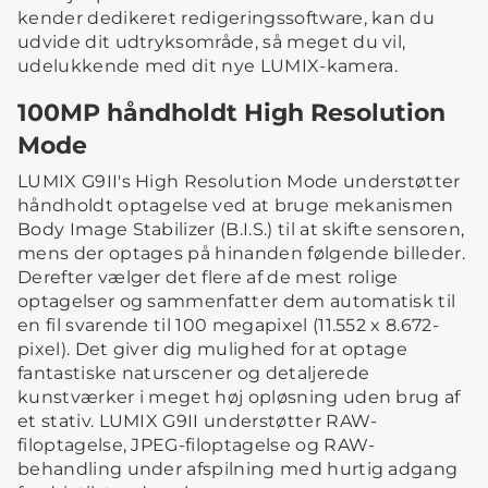
kender dedikeret redigeringssoftware, kan du
udvide dit udtryksområde, så meget du vil,
udelukkende med dit nye LUMIX-kamera.
100MP håndholdt High Resolution
Mode
LUMIX G9II's High Resolution Mode understøtter
håndholdt optagelse ved at bruge mekanismen
Body Image Stabilizer (B.I.S.) til at skifte sensoren,
mens der optages på hinanden følgende billeder.
Derefter vælger det flere af de mest rolige
optagelser og sammenfatter dem automatisk til
en fil svarende til 100 megapixel (11.552 x 8.672-
pixel). Det giver dig mulighed for at optage
fantastiske naturscener og detaljerede
kunstværker i meget høj opløsning uden brug af
et stativ. LUMIX G9II understøtter RAW-
filoptagelse, JPEG-filoptagelse og RAW-
behandling under afspilning med hurtig adgang