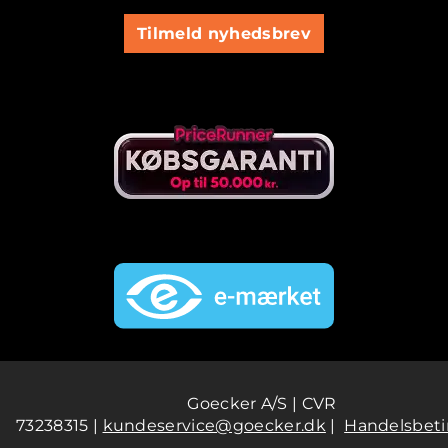
Tilmeld nyhedsbrev
Goecker A/S | CVR
73238315 |
kundeservice@goecker.dk
|
Handelsbeti