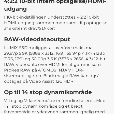
4:2:2 10-bit intern optagelse/HDMI-
udgang
I 10-bit-indstillingen understøttes 4:2:2 10-bit
HDMI-udgang sammen med samtidig optagelse
af eksternt drev/SD-kort.
RAW-videodataoutput
LUMIX S5D muliggør at overføre maksimalt
29,97p 5,9K (5888 x 3312, 16:9), 59,94p 4,1K (4128 x
2176, 17:9) og 50,00p 3,5 K (3536 x 2656, 4:3) 12-bit
RAW-videodata over HDMI for at gemme som
ProRes RAW på ATOMOS INJA V HDR-
skærmoptageren. Blackmagic RAW kan også
optages på Video Assist 12G HDR.
Op til 14 stop dynamikområde
V-Log og V-farveområde er forudinstalleret. Med
14+ stop dynamikområde og et bredt
farveområde er ydeevnen sammenlignelig med