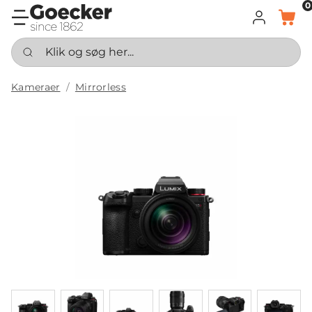
0
LOG IND
KURV
Klik og søg her...
Kameraer
Mirrorless