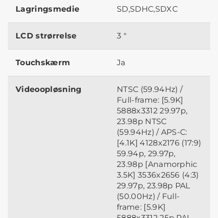
Lagringsmedie
SD,SDHC,SDXC
LCD strørrelse
3 "
Touchskærm
Ja
Videoopløsning
NTSC (59.94Hz) /
Full-frame: [5.9K]
5888x3312 29.97p,
23.98p NTSC
(59.94Hz) / APS-C:
[4.1K] 4128x2176 (17:9)
59.94p, 29.97p,
23.98p [Anamorphic
3.5K] 3536x2656 (4:3)
29.97p, 23.98p PAL
(50.00Hz) / Full-
frame: [5.9K]
5888x3312 25p PAL