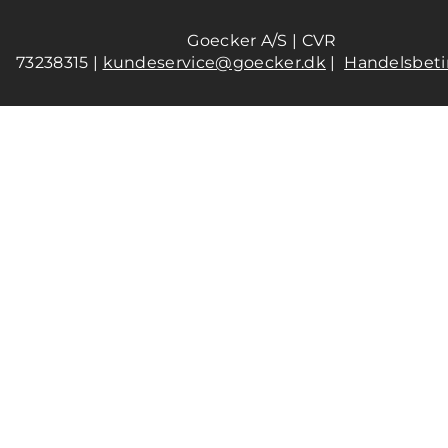
Goecker A/S | CVR
73238315 |
kundeservice@goecker.dk
|
Handelsbeti