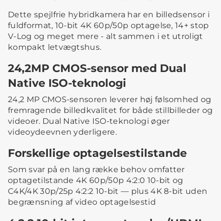
Dette spejlfrie hybridkamera har en billedsensor i
fuldformat, 10-bit 4K 60p/50p optagelse, 14+ stop
V-Log og meget mere - alt sammen i et utroligt
kompakt letvægtshus.
24,2MP CMOS-sensor med Dual
Native ISO-teknologi
24,2 MP CMOS-sensoren leverer høj følsomhed og
fremragende billedkvalitet for både stillbilleder og
videoer. Dual Native ISO-teknologi øger
videoydeevnen yderligere.
Forskellige optagelsestilstande
Som svar på en lang række behov omfatter
optagetilstande 4K 60p/50p 4:2:0 10-bit og
C4K/4K 30p/25p 4:2:2 10-bit — plus 4K 8-bit uden
begrænsning af video optagelsestid