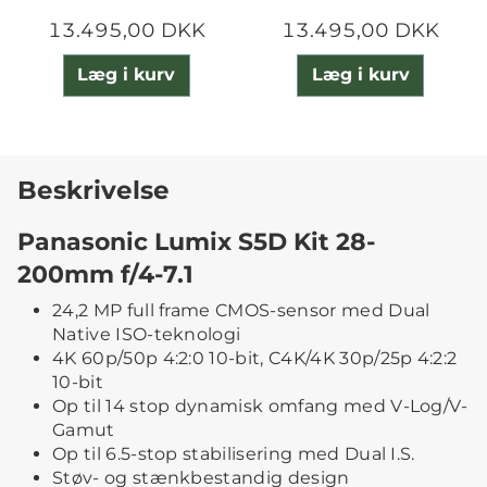
13.495,00 DKK
13.495,00 DKK
Læg i kurv
Læg i kurv
Beskrivelse
Panasonic Lumix S5D Kit 28-
200mm f/4-7.1
24,2 MP full frame CMOS-sensor med Dual
Native ISO-teknologi
4K 60p/50p 4:2:0 10-bit, C4K/4K 30p/25p 4:2:2
10-bit
Op til 14 stop dynamisk omfang med V-Log/V-
Gamut
Op til 6.5-stop stabilisering med Dual I.S.
Støv- og stænkbestandig design